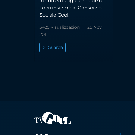
in corteo lungo le strade di
Locri insieme al Consorzio
Sociale Goel,
5429 visualizzazioni
25 Nov
2011
Guarda