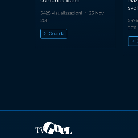
comunità libere
Naz
svol
5425 visualizzazioni
25 Nov
2011
5476
2011
Guarda