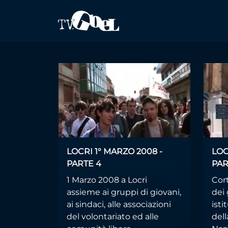
Salta al contenuto principale
eventi
LOCRI 1° MARZO 2008 -
LOC
PARTE 4
PAR
1 Marzo 2008 a Locri
Cort
assieme ai gruppi di giovani,
dei 
ai sindaci, alle associazioni
isti
del volontariato ed alle
del