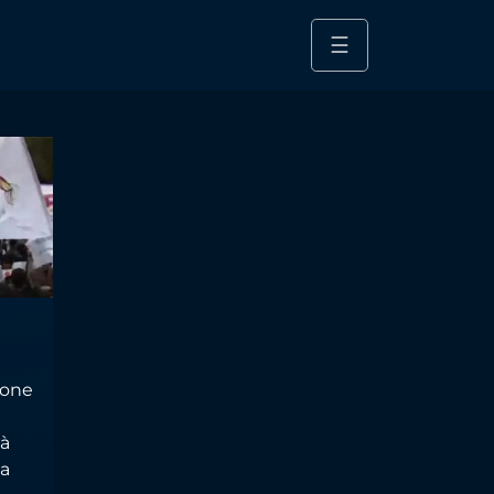
☰
ione
tà
ia