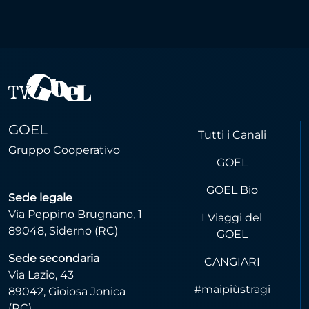
GOEL
Tutti i Canali
Gruppo Cooperativo
GOEL
GOEL Bio
Sede legale
Via Peppino Brugnano, 1
I Viaggi del
89048, Siderno (RC)
GOEL
Sede secondaria
CANGIARI
Via Lazio, 43
#maipiùstragi
89042, Gioiosa Jonica
(RC)