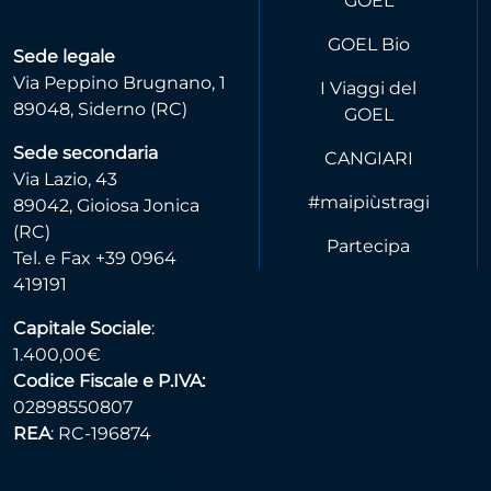
GOEL
GOEL Bio
Sede legale
Via Peppino Brugnano, 1
I Viaggi del
89048, Siderno (RC)
GOEL
Sede secondaria
CANGIARI
Via Lazio, 43
#maipiùstragi
89042, Gioiosa Jonica
(RC)
Partecipa
Tel. e Fax +39 0964
419191
Capitale Sociale
:
1.400,00€
Codice Fiscale e P.IVA:
02898550807
REA
: RC-196874