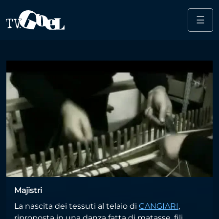
☰
Salta al contenuto principale
tessuto
Majistri
La nascita dei tessuti al telaio di
CANGIARI
,
riproposta in una danza fatta di matasse, fili