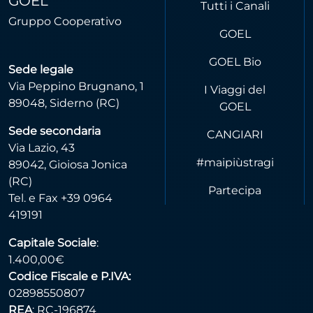
GOEL
Tutti i Canali
Gruppo Cooperativo
GOEL
GOEL Bio
Sede legale
Via Peppino Brugnano, 1
I Viaggi del
89048, Siderno (RC)
GOEL
Sede secondaria
CANGIARI
Via Lazio, 43
#maipiùstragi
89042, Gioiosa Jonica
(RC)
Partecipa
Tel. e Fax +39 0964
419191
Capitale Sociale
:
1.400,00€
Codice Fiscale e P.IVA:
02898550807
REA
: RC-196874