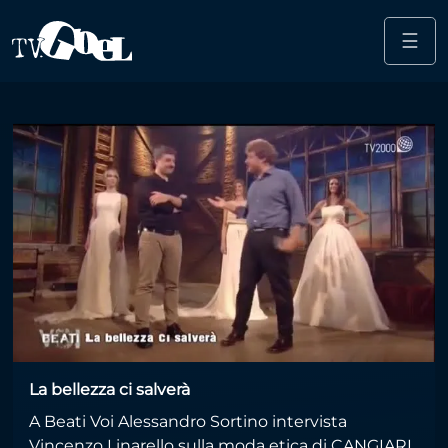
☰
Salta al contenuto principale
70 volte 7
La bellezza ci salverà
A Beati Voi Alessandro Sortino intervista
Vincenzo Linarello sulla moda etica di CANGIARI