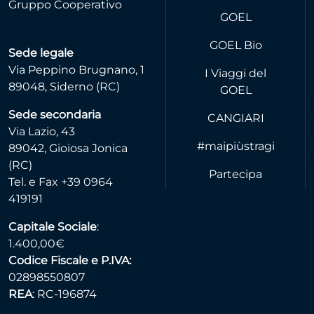
Gruppo Cooperativo
GOEL
GOEL Bio
Sede legale
Via Peppino Brugnano, 1
I Viaggi del
89048, Siderno (RC)
GOEL
Sede secondaria
CANGIARI
Via Lazio, 43
#maipiùstragi
89042, Gioiosa Jonica
(RC)
Partecipa
Tel. e Fax +39 0964
419191
Capitale Sociale
:
1.400,00€
Codice Fiscale e P.IVA:
02898550807
REA
: RC-196874