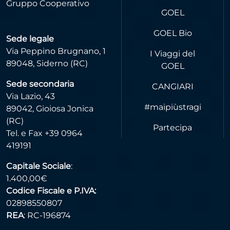
Gruppo Cooperativo
GOEL
GOEL Bio
Sede legale
Via Peppino Brugnano, 1
I Viaggi del
89048, Siderno (RC)
GOEL
Sede secondaria
CANGIARI
Via Lazio, 43
#maipiùstragi
89042, Gioiosa Jonica
(RC)
Partecipa
Tel. e Fax +39 0964
419191
Capitale Sociale
:
1.400,00€
Codice Fiscale e P.IVA:
02898550807
REA
: RC-196874