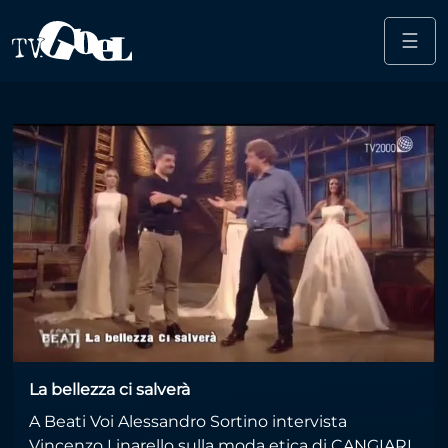
☰
Salta al contenuto principale
tv2000
La bellezza ci salverà
A Beati Voi Alessandro Sortino intervista
Vincenzo Linarello sulla moda etica di CANGIARI