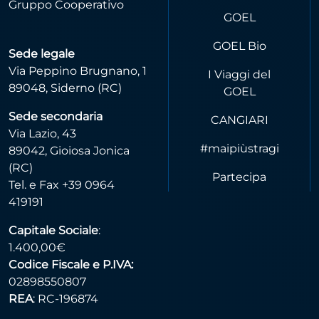
Gruppo Cooperativo
GOEL
GOEL Bio
Sede legale
Via Peppino Brugnano, 1
I Viaggi del
89048, Siderno (RC)
GOEL
Sede secondaria
CANGIARI
Via Lazio, 43
#maipiùstragi
89042, Gioiosa Jonica
(RC)
Partecipa
Tel. e Fax +39 0964
419191
Capitale Sociale
:
1.400,00€
Codice Fiscale e P.IVA:
02898550807
REA
: RC-196874