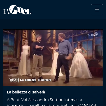
☰
Salta al contenuto principale
abiti sposa
La bellezza ci salverà
A Beati Voi Alessandro Sortino intervista
Vincenzo Linarello sulla moda etica di CANGIARI