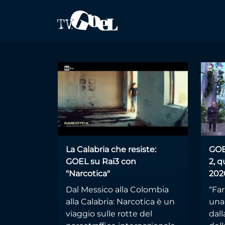
Salta al contenuto principale
antimafia socia
La Calabria che resiste:
GOEL
GOEL su Rai3 con
2, q
"Narcotica"
202
Dal Messico alla Colombia
“Fa
alla Calabria: Narcotica è un
una 
viaggio sulle rotte del
dall