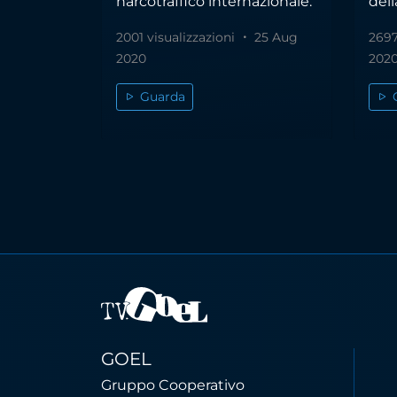
narcotraffico internazionale.
dell
2001 visualizzazioni
25 Aug
2697
2020
202
Guarda
GOEL
Gruppo Cooperativo