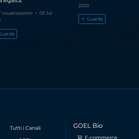
a legalità.
2020
 visualizzazioni
03 Jul
Guarda
0
Guarda
GOEL Bio
Tutti i Canali
E-commerce