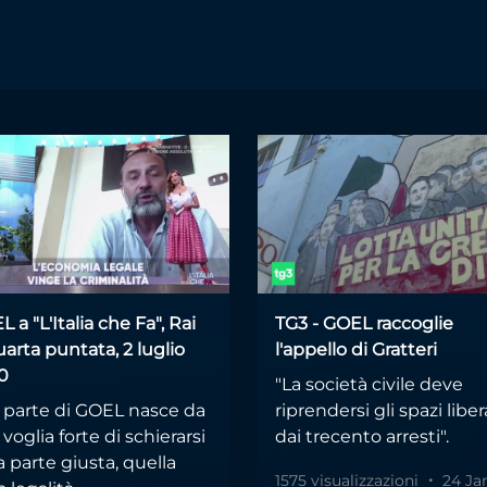
le calabria
 a "L'Italia che Fa", Rai
TG3 - GOEL raccoglie
uarta puntata, 2 luglio
l'appello di Gratteri
0
"La società civile deve
r parte di GOEL nasce da
riprendersi gli spazi liber
voglia forte di schierarsi
dai trecento arresti".
a parte giusta, quella
1575 visualizzazioni
24 Ja