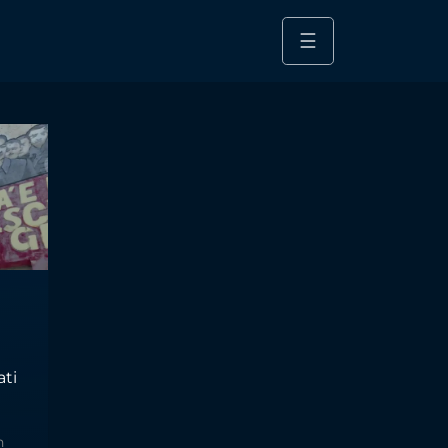
☰
ati
n