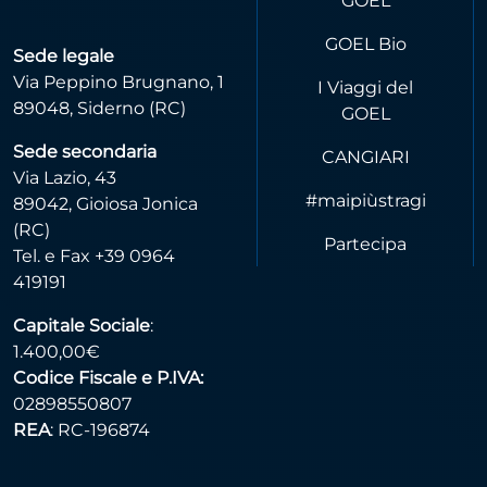
GOEL
GOEL Bio
Sede legale
Via Peppino Brugnano, 1
I Viaggi del
89048, Siderno (RC)
GOEL
Sede secondaria
CANGIARI
Via Lazio, 43
#maipiùstragi
89042, Gioiosa Jonica
(RC)
Partecipa
Tel. e Fax +39 0964
419191
Capitale Sociale
:
1.400,00€
Codice Fiscale e P.IVA:
02898550807
REA
: RC-196874