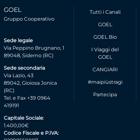
GOEL
Tutti i Canali
Gruppo Cooperativo
GOEL
GOEL Bio
Sede legale
Via Peppino Brugnano, 1
I Viaggi del
89048, Siderno (RC)
GOEL
Sede secondaria
CANGIARI
Via Lazio, 43
#maipiùstragi
89042, Gioiosa Jonica
(RC)
Partecipa
Tel. e Fax +39 0964
419191
Capitale Sociale
:
1.400,00€
Codice Fiscale e P.IVA: