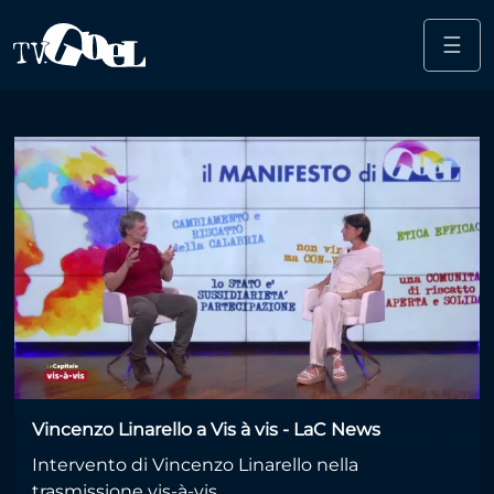
☰
Salta al contenuto principale
vincenzo linarello goel
Vincenzo Linarello a Vis à vis - LaC News
Intervento di Vincenzo Linarello nella
trasmissione vis-à-vis.