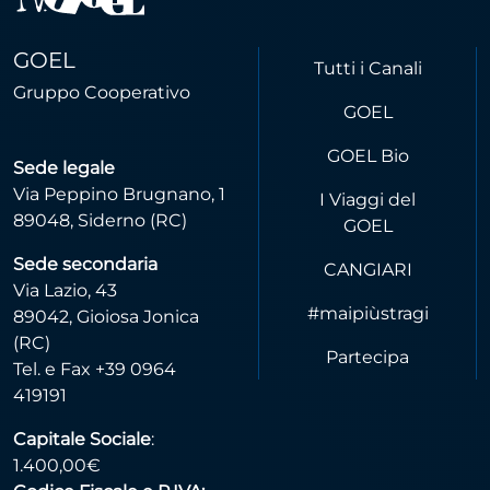
GOEL
Tutti i Canali
Gruppo Cooperativo
GOEL
GOEL Bio
Sede legale
Via Peppino Brugnano, 1
I Viaggi del
89048, Siderno (RC)
GOEL
Sede secondaria
CANGIARI
Via Lazio, 43
#maipiùstragi
89042, Gioiosa Jonica
(RC)
Partecipa
Tel. e Fax +39 0964
419191
Capitale Sociale
:
1.400,00€