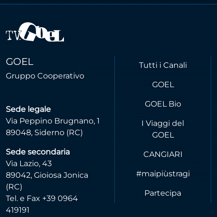
GOEL
Tutti i Canali
Gruppo Cooperativo
GOEL
GOEL Bio
Sede legale
Via Peppino Brugnano, 1
I Viaggi del
89048, Siderno (RC)
GOEL
Sede secondaria
CANGIARI
Via Lazio, 43
#maipiùstragi
89042, Gioiosa Jonica
(RC)
Partecipa
Tel. e Fax +39 0964
419191