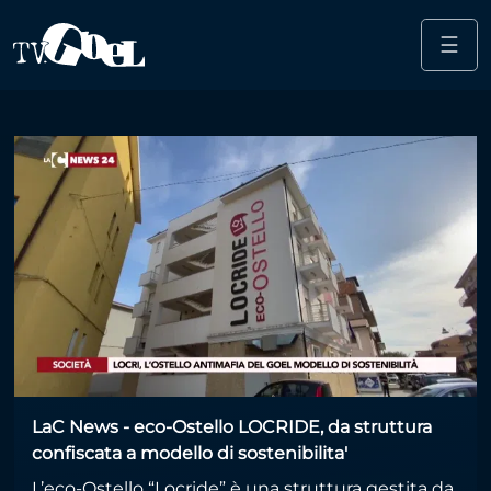
☰
Salta al contenuto principale
Carlo Borgomeo
LaC News - eco-Ostello LOCRIDE, da struttura
confiscata a modello di sostenibilita'
L’eco-Ostello “Locride” è una struttura gestita da