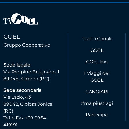
GOEL
Tutti i Canali
Gruppo Cooperativo
GOEL
GOEL Bio
Sede legale
Via Peppino Brugnano, 1
I Viaggi del
89048, Siderno (RC)
GOEL
Sede secondaria
CANGIARI
Via Lazio, 43
#maipiùstragi
89042, Gioiosa Jonica
(RC)
Partecipa
Tel. e Fax +39 0964
419191