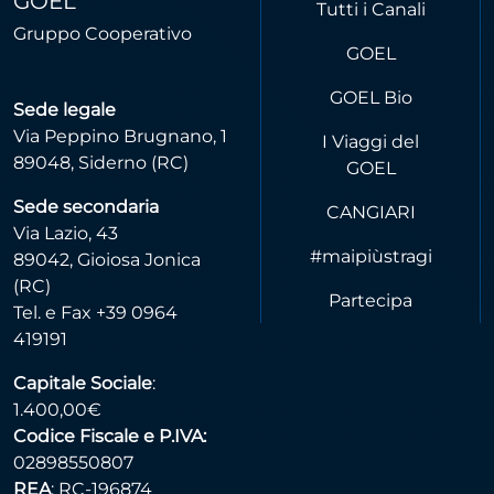
GOEL
Tutti i Canali
Gruppo Cooperativo
GOEL
GOEL Bio
Sede legale
Via Peppino Brugnano, 1
I Viaggi del
89048, Siderno (RC)
GOEL
Sede secondaria
CANGIARI
Via Lazio, 43
#maipiùstragi
89042, Gioiosa Jonica
(RC)
Partecipa
Tel. e Fax +39 0964
419191
Capitale Sociale
:
1.400,00€
Codice Fiscale e P.IVA:
02898550807
REA
: RC-196874