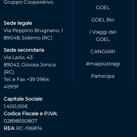
Gruppo Cooperativo
GOEL
GOEL Bio
Sede legale
Via Peppino Brugnano, 1
I Viaggi del
89048, Siderno (RC)
GOEL
Sede secondaria
CANGIARI
Via Lazio, 43
#maipiùstragi
89042, Gioiosa Jonica
(RC)
Partecipa
Tel. e Fax +39 0964
419191
Capitale Sociale
:
1.400,00€
Codice Fiscale e P.IVA:
02898550807
REA
: RC-196874