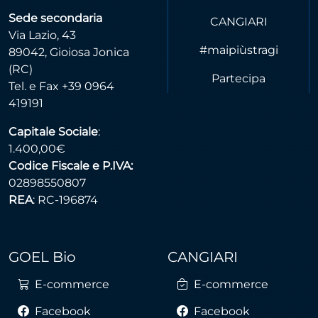
Sede secondaria
CANGIARI
Via Lazio, 43
#maipiùstragi
89042, Gioiosa Jonica
(RC)
Partecipa
Tel. e Fax +39 0964
419191
Capitale Sociale
:
1.400,00€
Codice Fiscale e P.IVA:
02898550807
REA
: RC-196874
GOEL Bio
CANGIARI
E-commerce
E-commerce
Facebook
Facebook