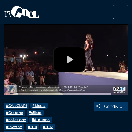
☰
Salta al contenuto principale
Play
Video
#CANGIARI
#Media
Condividi
#Crotone
#sfilata
#collezione
#Autunno
#Inverno
#2011
#2012