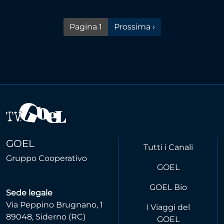
Pagina successiva
Pagina 1
Prossima ›
GOEL
Tutti i Canali
Gruppo Cooperativo
GOEL
GOEL Bio
Sede legale
Via Peppino Brugnano, 1
I Viaggi del
89048, Siderno (RC)
GOEL