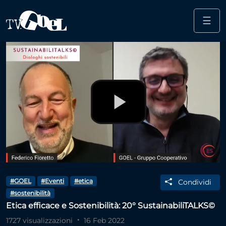
☰
Salta al contenuto principale
Play
Video
#GOEL
#Eventi
#etica
Condividi
#sostenibilità
Etica efficace e Sostenibilità: 20° SustainabiliTALKS©
1727 visualizzazioni
16 Feb 2022