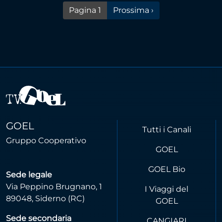
Pagina successiva
Pagina 1
Prossima ›
GOEL
Tutti i Canali
Gruppo Cooperativo
GOEL
GOEL Bio
Sede legale
Via Peppino Brugnano, 1
I Viaggi del
89048, Siderno (RC)
GOEL
Sede secondaria
CANGIARI