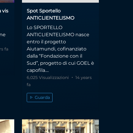
 vis
Spot Sportello
ANTICLIENTELISMO
Lo SPORTELLO
one
ANTICLIENTELISMO nasce
entro il progetto
Aiutamundi, cofinanziato
s fa
dalla “Fondazione con il
Sud”, progetto di cui GOEL è
capofila....
6,025 Visualizzazioni
14 years
fa
Guarda