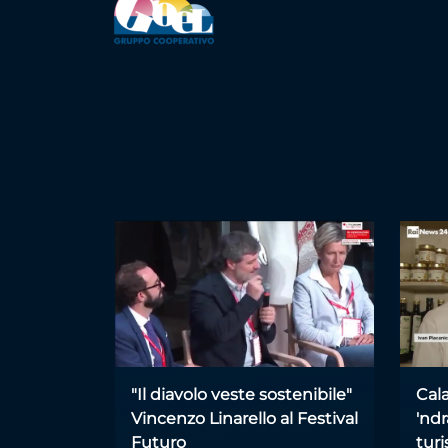
"Il diavolo veste sostenibile"
Cala
Vincenzo Linarello al Festival
'nd
Futuro
tur