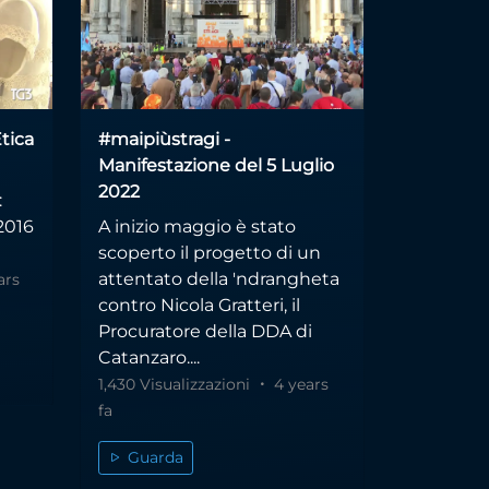
tica
#maipiùstragi -
Manifestazione del 5 Luglio
2022
:
/2016
A inizio maggio è stato
scoperto il progetto di un
attentato della 'ndrangheta
ars
contro Nicola Gratteri, il
Procuratore della DDA di
Catanzaro....
1,430 Visualizzazioni
4 years
fa
Guarda