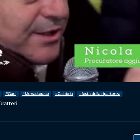
Video
#Goel
#Monasterace
#Calabria
#festa della ripartenza
Gratteri