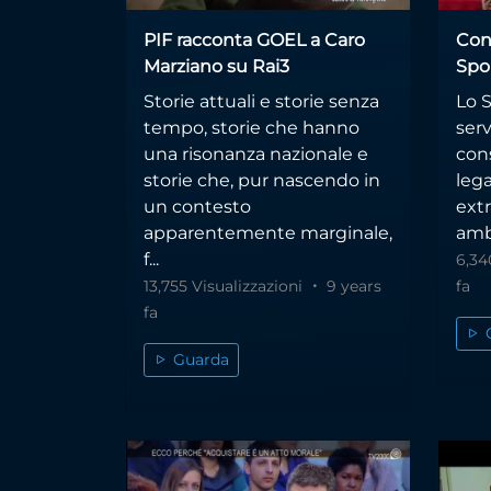
PIF racconta GOEL a Caro
Con
Marziano su Rai3
Spor
Storie attuali e storie senza
Lo S
tempo, storie che hanno
serv
una risonanza nazionale e
con
storie che, pur nascendo in
lega
un contesto
extr
apparentemente marginale,
ambi
f...
6,34
13,755 Visualizzazioni
9 years
fa
fa
Guarda