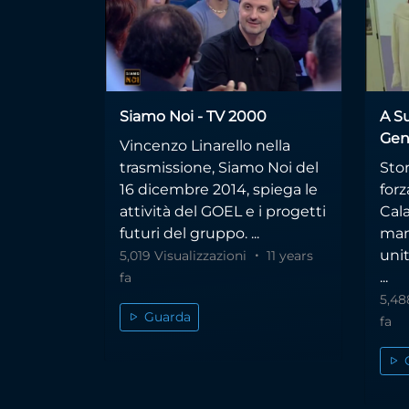
Siamo Noi - TV 2000
A S
Gen
Vincenzo Linarello nella
trasmissione, Siamo Noi del
Stor
16 dicembre 2014, spiega le
forz
attività del GOEL e i progetti
Cala
futuri del gruppo. ...
mani
unit
5,019 Visualizzazioni
11 years
...
fa
5,48
Guarda
fa