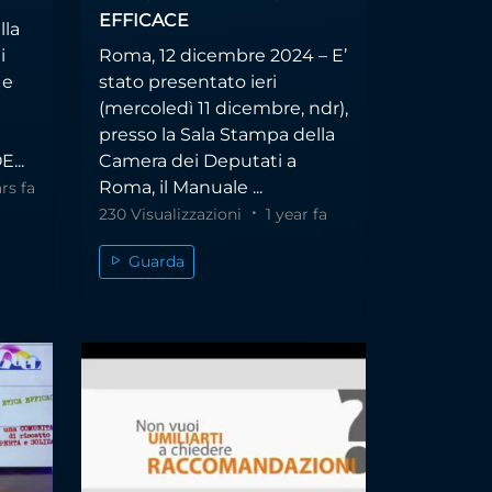
EFFICACE
lla
i
Roma, 12 dicembre 2024 – E’
 e
stato presentato ieri
(mercoledì 11 dicembre, ndr),
presso la Sala Stampa della
...
Camera dei Deputati a
Roma, il Manuale ...
rs fa
230 Visualizzazioni
1 year fa
Guarda