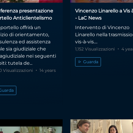
ferenza presentazione
Vincenzo Linarello a Vis à
tello Anticlientelismo
- LaC News
portello offrirà un
Intervento di Vincenzo
izio di orientamento,
Linarello nella trasmissi
sulenza ed assistenza
vis-à-vis....
le sia giudiziale che
1,152 Visualizzazioni
4 year
agiudiziale nei seguenti
Guarda
ti: tutela de...
0 Visualizzazioni
14 years
Guarda