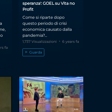
speranza': GOEL su Vita no
Profit
Come si riparte dopo
ia
questo periodo di crisi
me,
economica causato dalla
to
pandemia?...
1,737 Visualizzazioni
6 years fa
rs fa
Guarda