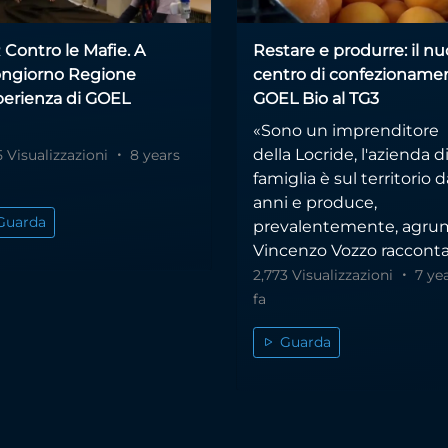
 Contro le Mafie. A
Restare e produrre: il n
ngiorno Regione
centro di confezioname
sperienza di GOEL
GOEL Bio al TG3
«Sono un imprenditore
della Locride, l'azienda d
5 Visualizzazioni
8 years
famiglia è sul territorio 
anni e produce,
Guarda
prevalentemente, agrum
Vincenzo Vozzo racconta.
2,773 Visualizzazioni
7 ye
fa
Guarda