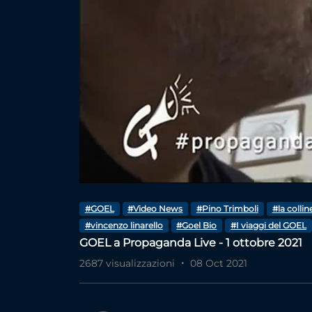
#GOEL
#Video News
#Pino Trimboli
#la colli
#vincenzo linarello
#Goel Bio
#I viaggi del GOEL
GOEL a Propaganda Live - 1 ottobre 2021
2687 visualizzazioni
08 Oct 2021