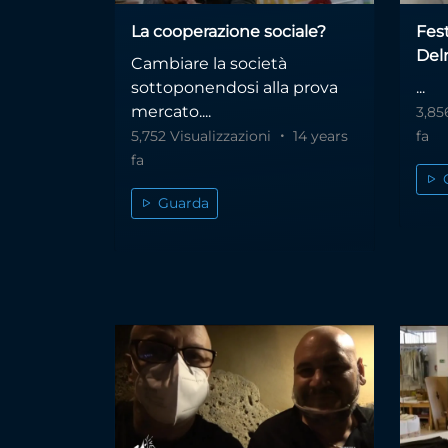
La cooperazione sociale?
Fest
Delr
Cambiare la società
sottoponendosi alla prova
...
mercato....
3,85
5,752 Visualizzazioni
14 years
fa
fa
Guarda