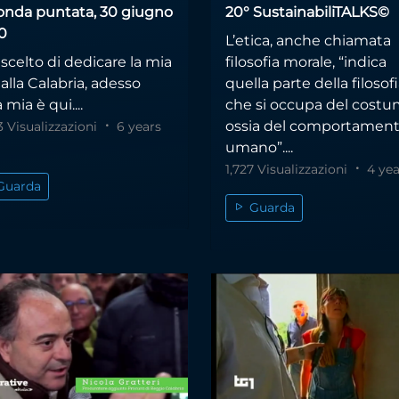
onda puntata, 30 giugno
20° SustainabiliTALKS©
0
L’etica, anche chiamata
scelto di dedicare la mia
filosofia morale, “indica
 alla Calabria, adesso
quella parte della filosof
 mia è qui....
che si occupa del costu
ossia del comportamen
3 Visualizzazioni
6 years
umano”....
1,727 Visualizzazioni
4 yea
Guarda
Guarda