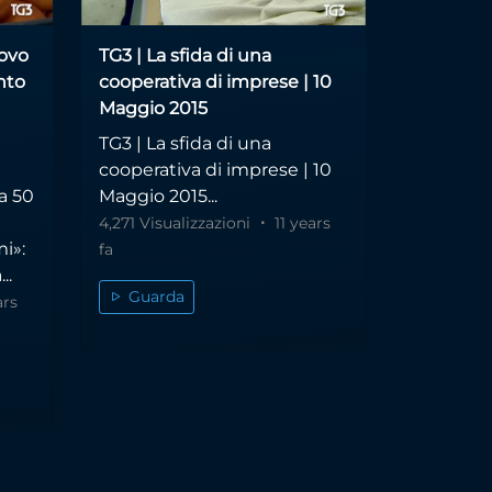
uovo
TG3 | La sfida di una
nto
cooperativa di imprese | 10
Maggio 2015
TG3 | La sfida di una
i
cooperativa di imprese | 10
da 50
Maggio 2015...
4,271 Visualizzazioni
11 years
i»:
fa
..
Guarda
ars