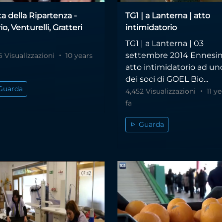
a della Ripartenza -
TG1 | a Lanterna | atto
io, Venturelli, Gratteri
intimidatorio
TG1 | a Lanterna | 03
settembre 2014 Ennesi
6 Visualizzazioni
10 years
atto intimidatorio ad un
dei soci di GOEL Bio...
Guarda
4,452 Visualizzazioni
11 ye
fa
Guarda