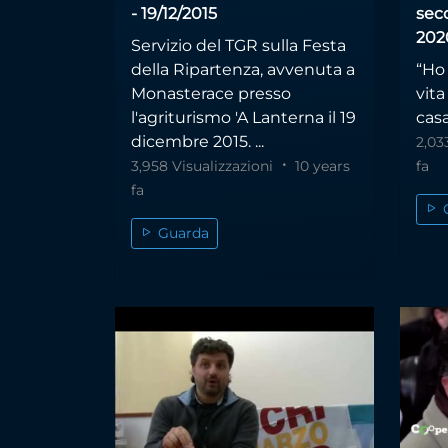
- 19/12/2015
sec
202
Servizio del TGR sulla Festa
della Ripartenza, avvenuta a
“Ho 
Monasterace presso
vita
l'agriturismo 'A Lanterna il 19
casa
dicembre 2015. ...
2,03
3,958 Visualizzazioni
10 years
fa
fa
Guarda