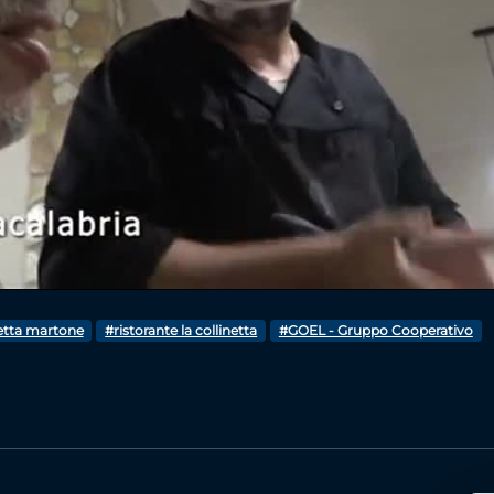
Video
netta martone
#ristorante la collinetta
#GOEL - Gruppo Cooperativo