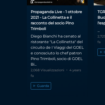
Propaganda Live - 1 ottobre
TGR
2021 - La Collinetta e il
Buo
racconto del socio Pino
l'e
Trimboli
...
Diego Bianchi ha cenato al
2,72
ristorante "La Collinetta" del
fa
circuito de I Viaggi del GOEL
e conosciuto lo chef patron
Pino Trimboli, socio di GOEL
Bi...
2,068 Visualizzazioni
4 years
fa
Guarda