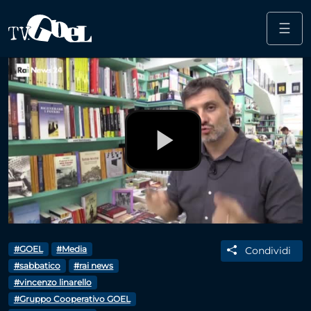
☰
Salta al contenuto principale
Play
Video
#GOEL
#Media
Condividi
#sabbatico
#rai news
#vincenzo linarello
#Gruppo Cooperativo GOEL