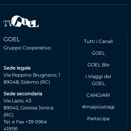
GOEL
Tutti i Canali
Gruppo Cooperativo
GOEL
GOEL Bio
Sede legale
Via Peppino Brugnano, 1
I Viaggi del
89048, Siderno (RC)
GOEL
Sede secondaria
CANGIARI
Via Lazio, 43
#maipiùstragi
89042, Gioiosa Jonica
(RC)
Partecipa
Tel. e Fax +39 0964
419191