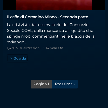
Il caffe di Corradino Mineo - Seconda parte
La crisi vista dall'osservatorio del Consorzio
Sociale GOEL, dalla mancanza di liquidità che
spinge molti commercianti nelle braccia della
'ndrangh...
1,420 Visualizzazioni
14 years fa
Guarda
Pagina successiva
Pagina 1
Prossima ›