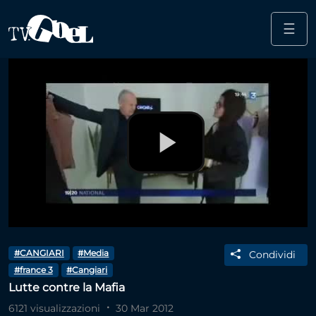
☰
Salta al contenuto principale
Play
Video
#CANGIARI
#Media
Condividi
#france 3
#Cangiari
Lutte contre la Mafia
6121 visualizzazioni
30 Mar 2012