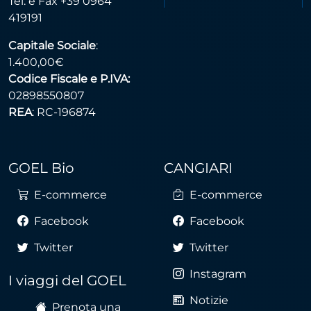
Tel. e Fax +39 0964
419191
Capitale Sociale
:
1.400,00€
Codice Fiscale e P.IVA:
02898550807
REA
: RC-196874
GOEL Bio
CANGIARI
E-commerce
E-commerce
Facebook
Facebook
Twitter
Twitter
Instagram
I viaggi del GOEL
Notizie
Prenota una