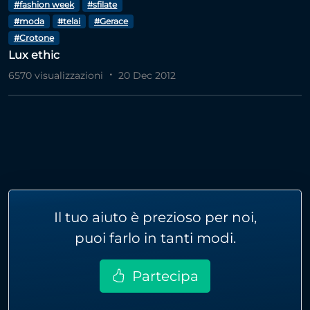
#fashion week
#sfilate
#moda
#telai
#Gerace
#Crotone
Lux ethic
6570 visualizzazioni
20 Dec 2012
Il tuo aiuto è prezioso per noi,
puoi farlo in tanti modi.
Partecipa