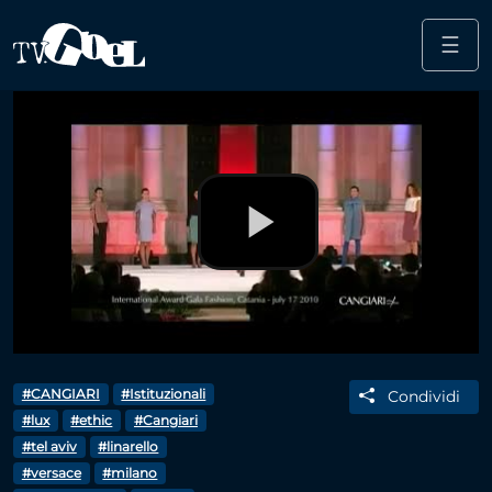
☰
Salta al contenuto principale
Play
Video
#CANGIARI
#Istituzionali
Condividi
#lux
#ethic
#Cangiari
#tel aviv
#linarello
#versace
#milano