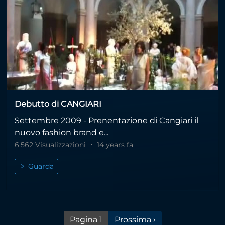
Debutto di CANGIARI
Settembre 2009 - Prenentazione di Cangiari il
nuovo fashion brand e...
6,562 Visualizzazioni
14 years fa
Guarda
Pagina successiva
Pagina 1
Prossima ›