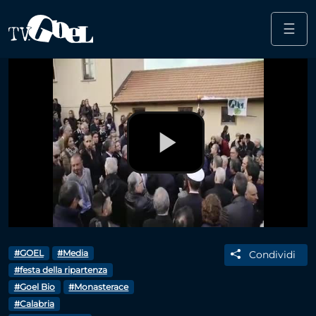
☰
Salta al contenuto principale
Play
Video
#GOEL
#Media
Condividi
#festa della ripartenza
#Goel Bio
#Monasterace
#Calabria