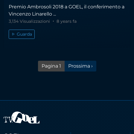
Premio Ambrosoli 2018 a GOEL, il conferimento a
Vincenzo Linarello ...
3,134 Visualizzazioni
8 years fa
Guarda
Pagina successiva
Pagina 1
Prossima ›