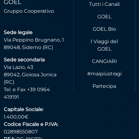
GOEL
Tutti i Canali
Gruppo Cooperativo
GOEL
GOEL Bio
Sede legale
Via Peppino Brugnano, 1
I Viaggi del
89048, Siderno (RC)
GOEL
Sede secondaria
CANGIARI
Via Lazio, 43
#maipiùstragi
89042, Gioiosa Jonica
(RC)
Partecipa
Tel. e Fax +39 0964
419191
Capitale Sociale
:
1.400,00€
Codice Fiscale e P.IVA:
02898550807