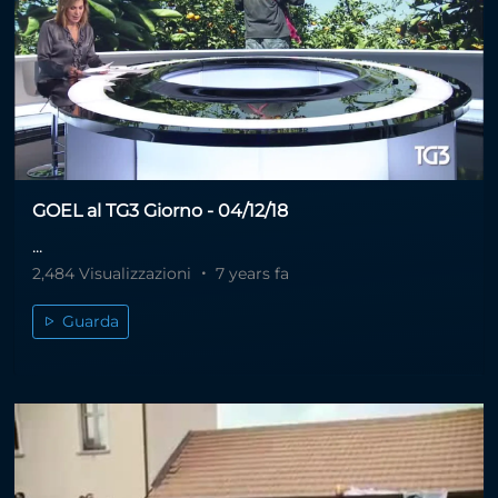
GOEL al TG3 Giorno - 04/12/18
...
2,484 Visualizzazioni
7 years fa
Guarda