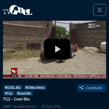
☰
Salta al contenuto principale
Play
Video
#GOEL Bio
#Video News
Condividi
#TG2
#Goel Bio
TG2 - Goel Bio
4587 visualizzazioni
01 Jun 2016