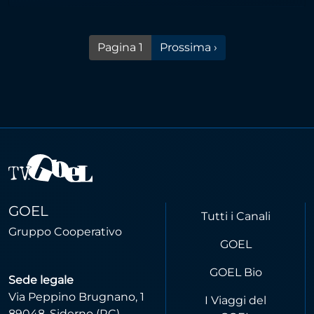
Pagina successiva
Pagina 1
Prossima ›
GOEL
Tutti i Canali
Gruppo Cooperativo
GOEL
GOEL Bio
Sede legale
Via Peppino Brugnano, 1
I Viaggi del
89048, Siderno (RC)