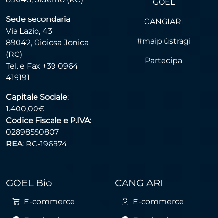
GOEL
Sede secondaria
CANGIARI
Via Lazio, 43
#maipiùstragi
89042, Gioiosa Jonica
(RC)
Partecipa
Tel. e Fax +39 0964
419191
Capitale Sociale
:
1.400,00€
Codice Fiscale e P.IVA:
02898550807
REA
: RC-196874
GOEL Bio
CANGIARI
E-commerce
E-commerce