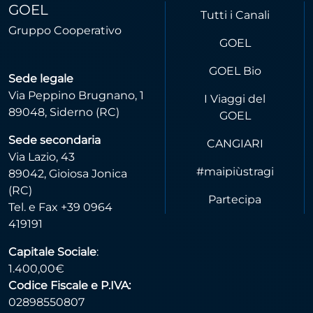
GOEL
Tutti i Canali
Gruppo Cooperativo
GOEL
GOEL Bio
Sede legale
Via Peppino Brugnano, 1
I Viaggi del
89048, Siderno (RC)
GOEL
Sede secondaria
CANGIARI
Via Lazio, 43
#maipiùstragi
89042, Gioiosa Jonica
(RC)
Partecipa
Tel. e Fax +39 0964
419191
Capitale Sociale
:
1.400,00€
Codice Fiscale e P.IVA:
02898550807