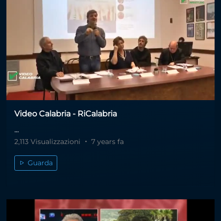
Video Calabria - RiCalabria
...
2,113 Visualizzazioni
7 years fa
Guarda