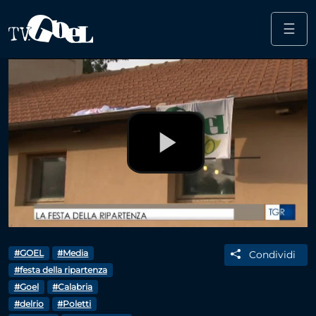
☰
Salta al contenuto principale
Play
Video
#GOEL
#Media
Condividi
#festa della ripartenza
#Goel
#Calabria
#delrio
#Poletti