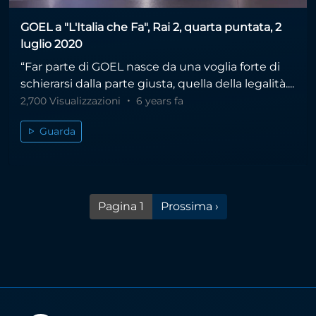
GOEL a "L'Italia che Fa", Rai 2, quarta puntata, 2
luglio 2020
“Far parte di GOEL nasce da una voglia forte di
schierarsi dalla parte giusta, quella della legalità....
2,700 Visualizzazioni
6 years fa
Guarda
Pagina successiva
Pagina 1
Prossima ›