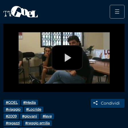
☰
Salta al contenuto principale
Play
Video
#GOEL
#Media
Condividi
#viaggio
#Locride
#2009
#giovani
#leve
#ragazzi
#reggio emilia