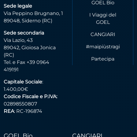
GOEL Bio
Sede legale
Via Peppino Brugnano, 1
I Viaggi del
89048, Siderno (RC)
GOEL
Sede secondaria
CANGIARI
Via Lazio, 43
#maipiùstragi
89042, Gioiosa Jonica
(RC)
Partecipa
Tel. e Fax +39 0964
419191
Capitale Sociale
:
1.400,00€
Codice Fiscale e P.IVA:
02898550807
REA
: RC-196874
GOEL Bio
CANGIARI