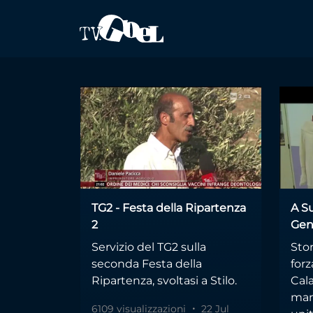
Salta al contenuto principale
ndrangheta
TG2 - Festa della Ripartenza
A S
2
Gen
Servizio del TG2 sulla
Stor
seconda Festa della
forz
Ripartenza, svoltasi a Stilo.
Cala
mani
6109 visualizzazioni
22 Jul