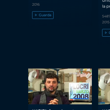
unit
2016
la p
Guarda
5487
2015