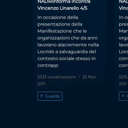
NADiRinforma incontra
NAD
Vincenzo Linarello 4/5
Vinc
In occasione della
In o
presentazione della
pre
Manifestazione che le
Man
organizzazioni che da anni
org
lavorano alacremente nella
lav
Locride a salvaguardia del
Locr
contesto sociale stesso in
cont
contrapp
con
5333 visualizzazioni
25 Nov
5215
2011
2011
Guarda