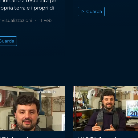
i lottano a testa alta per
ropria terra e i propri di
Guarda
 visualizzazioni
11 Feb
Guarda