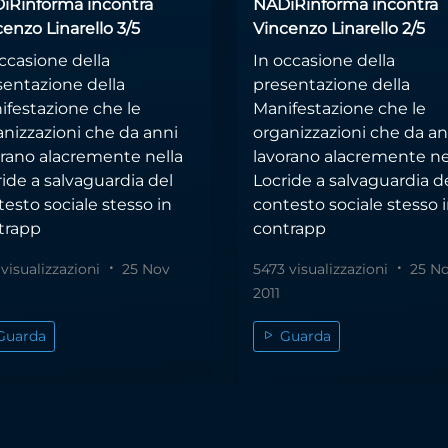
iRinforma incontra
NADiRinforma incontra
enzo Linarello 3/5
Vincenzo Linarello 2/5
ccasione della
In occasione della
sentazione della
presentazione della
ifestazione che le
Manifestazione che le
anizzazioni che da anni
organizzazioni che da an
orano alacremente nella
lavorano alacremente ne
ide a salvaguardia del
Locride a salvaguardia d
esto sociale stesso in
contesto sociale stesso 
trapp
contrapp
 visualizzazioni
25 Nov
5473 visualizzazioni
25 N
2011
Guarda
Guarda