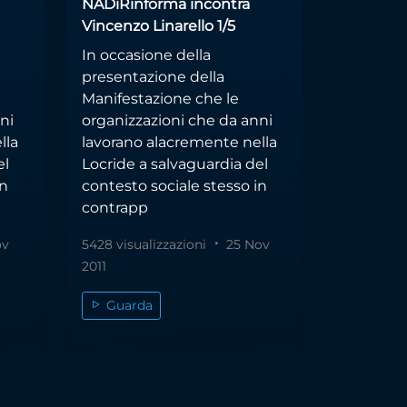
NADiRinforma incontra
Vincenzo Linarello 1/5
In occasione della
presentazione della
Manifestazione che le
ni
organizzazioni che da anni
lla
lavorano alacremente nella
el
Locride a salvaguardia del
in
contesto sociale stesso in
contrapp
ov
5428 visualizzazioni
25 Nov
2011
Guarda