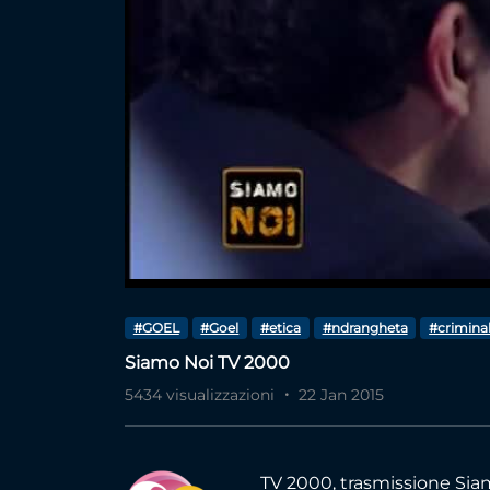
#GOEL
#Goel
#etica
#ndrangheta
#criminal
Siamo Noi TV 2000
5434 visualizzazioni
22 Jan 2015
TV 2000, trasmissione Si