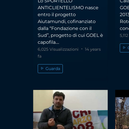
Lo SPORTELLO
Cala
ANTICLIENTELISMO nasce
GOEL
entro il progetto
201
Aiutamundi, cofinanziato
Roto
dalla “Fondazione con il
conc
Sud”, progetto di cui GOEL è
5,11
capofila....
6,025 Visualizzazioni
14 years
fa
Guarda