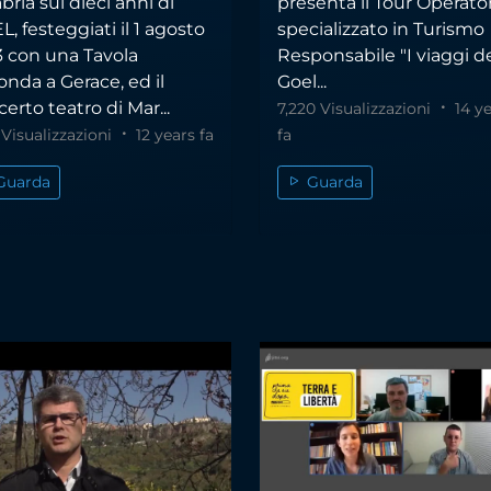
bria sui dieci anni di
presenta il Tour Operato
, festeggiati il 1 agosto
specializzato in Turismo
3 con una Tavola
Responsabile "I viaggi d
nda a Gerace, ed il
Goel...
erto teatro di Mar...
7,220 Visualizzazioni
14 ye
2 Visualizzazioni
12 years fa
fa
Guarda
Guarda