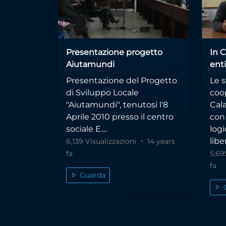
Presentazione progetto
In C
Aiutamundi
enti
Presentazione del Progetto
Le s
di Sviluppo Locale
coop
"Aiutamundi", tenutosi l'8
Cala
Aprile 2010 presso il centro
con 
sociale E....
logi
lib
6,139 Visualizzazioni
14 years
fa
5,69
fa
Guarda