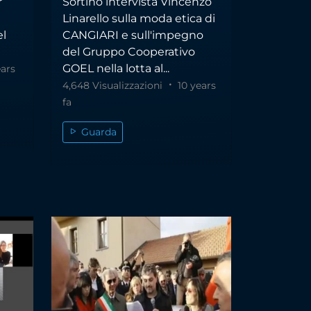
r
Sortino intervista Vincenzo
Linarello sulla moda etica di
el
CANGIARI e sull'impegno
del Gruppo Cooperativo
GOEL nella lotta al...
ars
4,648 Visualizzazioni
10 years
fa
Guarda