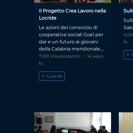
Il Progetto Crea Lavoro nella
Sul
Locride
Sull
Le azioni del consorzio di
Saba
cooperative sociali Goel per
4,53
dar e un futuro ai giovani
fa
della Calabria meridionale....
7,030 Visualizzazioni
14 years
fa
Guarda