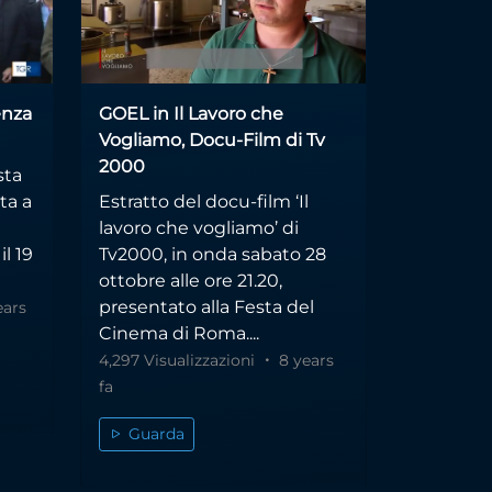
enza
GOEL in Il Lavoro che
Vogliamo, Docu-Film di Tv
2000
sta
ta a
Estratto del docu-film ‘Il
lavoro che vogliamo’ di
il 19
Tv2000, in onda sabato 28
ottobre alle ore 21.20,
presentato alla Festa del
ears
Cinema di Roma....
4,297 Visualizzazioni
8 years
fa
Guarda