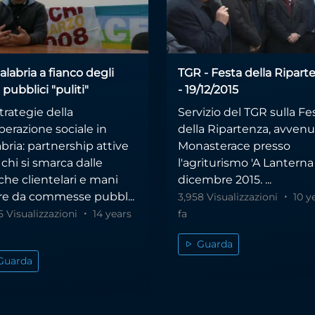
alabria a fianco degli
TGR - Festa della Ripart
 pubblici "puliti"
- 19/12/2015
trategie della
Servizio del TGR sulla Fe
erazione sociale in
della Ripartenza, avvenu
bria: partnership attive
Monasterace presso
chi si smarca dalle
l'agriturismo 'A Lanterna 
che clientelari e mani
dicembre 2015. ...
ere da commesse pubbl...
3,958 Visualizzazioni
10 y
5 Visualizzazioni
14 years
fa
Guarda
Guarda