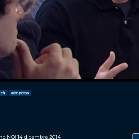
Video
ità
#impresa
amo NOI,14 dicembre 2014