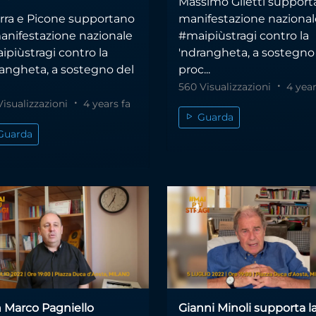
Massimo Giletti supporta
arra e Picone supportano
manifestazione nazional
manifestazione nazionale
#maipiùstragi contro la
ipiùstragi contro la
'ndrangheta, a sostegno
rangheta, a sostegno del
proc...
560 Visualizzazioni
4 year
Visualizzazioni
4 years fa
Guarda
Guarda
 Marco Pagniello
Gianni Minoli supporta l