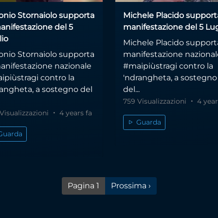
onio Stornaiolo supporta
Michele Placido supporta
anifestazione del 5
manifestazione del 5 Lug
lio
Michele Placido supporta
onio Stornaiolo supporta
manifestazione nazional
manifestazione nazionale
#maipiùstragi contro la
ipiùstragi contro la
'ndrangheta, a sostegno
rangheta, a sostegno del
del...
759 Visualizzazioni
4 year
Visualizzazioni
4 years fa
Guarda
Guarda
Pagina successiva
Pagina 1
Prossima ›