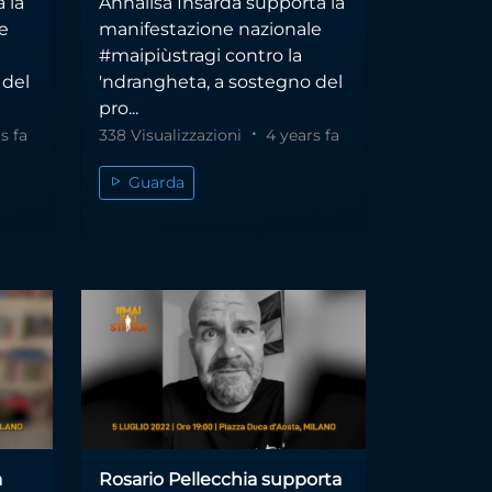
 la
Annalisa Insardà supporta la
e
manifestazione nazionale
#maipiùstragi contro la
 del
'ndrangheta, a sostegno del
pro...
s fa
338 Visualizzazioni
4 years fa
Guarda
a
Rosario Pellecchia supporta