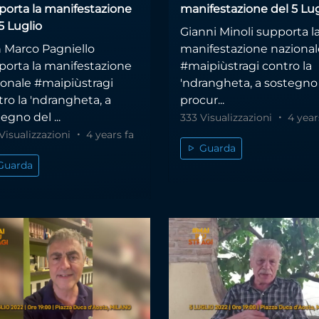
porta la manifestazione
manifestazione del 5 Lug
5 Luglio
Gianni Minoli supporta l
 Marco Pagniello
manifestazione nazional
porta la manifestazione
#maipiùstragi contro la
ionale #maipiùstragi
'ndrangheta, a sostegno
ro la 'ndrangheta, a
procur...
egno del ...
333 Visualizzazioni
4 year
Visualizzazioni
4 years fa
Guarda
Guarda