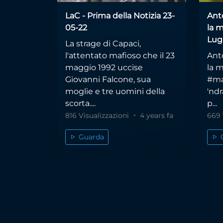
LaC - Prima della Notizia 23-
Ant
05-22
la m
Lug
La strage di Capaci,
l'attentato mafioso che il 23
Ant
maggio 1992 uccise
la 
Giovanni Falcone, sua
#ma
moglie e tre uomini della
'nd
scorta....
p...
816 Visualizzazioni
4 years fa
669 
Guarda