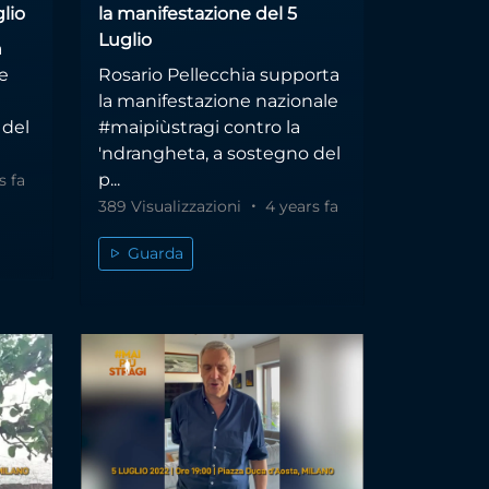
lio
la manifestazione del 5
Luglio
a
e
Rosario Pellecchia supporta
la manifestazione nazionale
 del
#maipiùstragi contro la
'ndrangheta, a sostegno del
p...
s fa
389 Visualizzazioni
4 years fa
Guarda