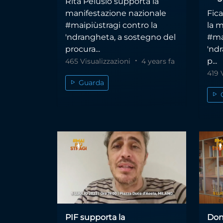
Rita Pelusio supporta la
manifestazione nazionale
Fic
#maipiùstragi contro la
la 
'ndrangheta, a sostegno del
#ma
procura...
'nd
p...
465 Visualizzazioni
4 years fa
419 
Guarda
PIF supporta la
Don