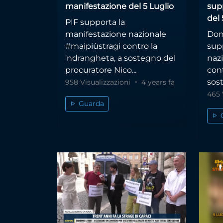
manifestazione del 5 Luglio
sup
del 
PIF supporta la
manifestazione nazionale
Don
#maipiùstragi contro la
sup
'ndrangheta, a sostegno del
naz
procuratore Nico...
cont
sost
958 Visualizzazioni
4 years fa
465 
Guarda