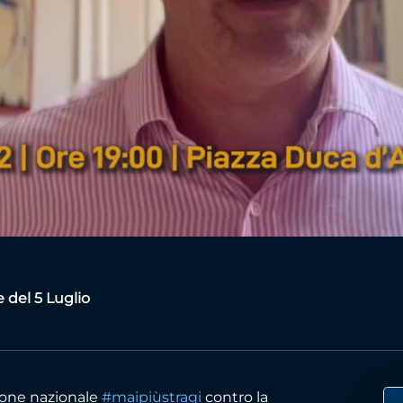
Video
 del 5 Luglio
ione nazionale
#maipiùstragi
contro la