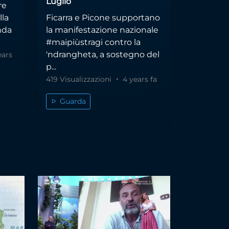
Luglio
re
lla
Ficarra e Picone supportano
nda
la manifestazione nazionale
#maipiùstragi contro la
'ndrangheta, a sostegno del
ears
p...
419 Visualizzazioni
4 years fa
Guarda