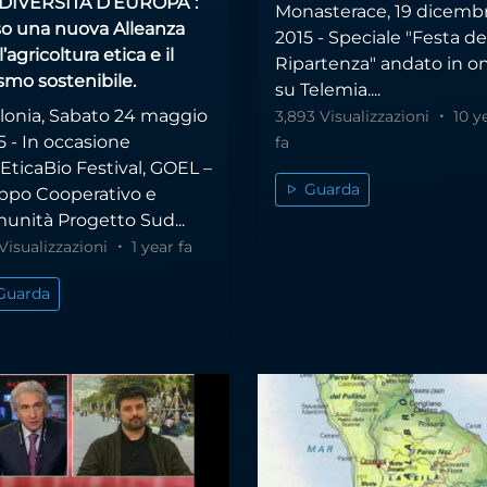
DIVERSITÀ D’EUROPA”:
Monasterace, 19 dicemb
so una nuova Alleanza
2015 - Speciale "Festa de
l’agricoltura etica e il
Ripartenza" andato in o
smo sostenibile.
su Telemia....
lonia, Sabato 24 maggio
3,893 Visualizzazioni
10 y
 - In occasione
fa
’EticaBio Festival, GOEL –
Guarda
ppo Cooperativo e
unità Progetto Sud...
Visualizzazioni
1 year fa
Guarda