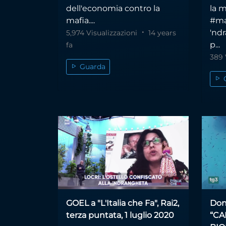
dell'economia contro la
la 
mafia....
#ma
'nd
5,974 Visualizzazioni
14 years
p...
fa
389 
Guarda
GOEL a "L'Italia che Fa", Rai2,
Don
terza puntata, 1 luglio 2020
“CA