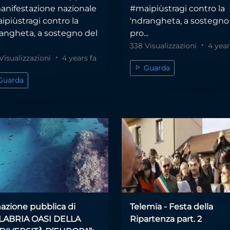
manifestazione nazionale
#maipiùstragi contro la
ipiùstragi contro la
'ndrangheta, a sostegno
rangheta, a sostegno del
pro...
338 Visualizzazioni
4 year
Visualizzazioni
4 years fa
Guarda
Guarda
azione pubblica di
Telemia - Festa della
LABRIA OASI DELLA
Ripartenza part. 2