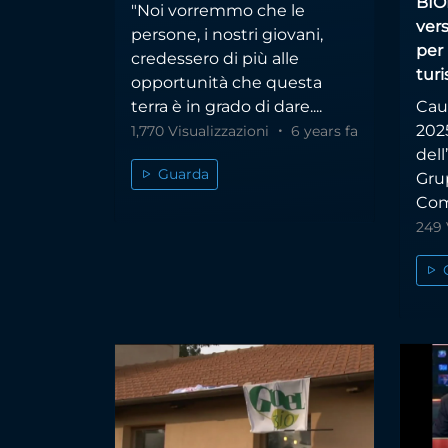
BIO
"Noi vorremmo che le
ver
persone, i nostri giovani,
per 
credessero di più alle
turi
opportunità che questa
terra è in grado di dare....
Cau
2025
1,770 Visualizzazioni
6 years fa
dell
Guarda
Gru
Com
249 