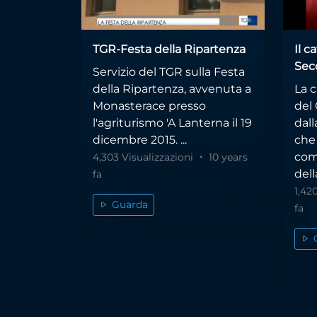
TGR-Festa della Ripartenza
Il c
Sec
Servizio del TGR sulla Festa
della Ripartenza, avvenuta a
La c
Monasterace presso
del
l'agriturismo 'A Lanterna il 19
dall
dicembre 2015. ...
che
com
4,303 Visualizzazioni
10 years
dell
fa
1,42
Guarda
fa