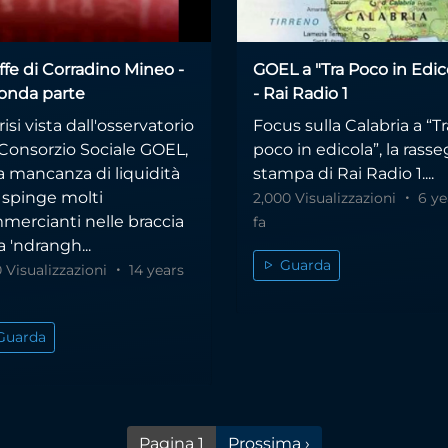
affe di Corradino Mineo -
GOEL a "Tra Poco in Edic
onda parte
- Rai Radio 1
risi vista dall'osservatorio
Focus sulla Calabria a “Tr
 Consorzio Sociale GOEL,
poco in edicola”, la rass
a mancanza di liquidità
stampa di Rai Radio 1....
 spinge molti
2,000 Visualizzazioni
6 ye
mercianti nelle braccia
fa
a 'ndrangh...
Guarda
0 Visualizzazioni
14 years
Guarda
Pagina successiva
Pagina 1
Prossima ›