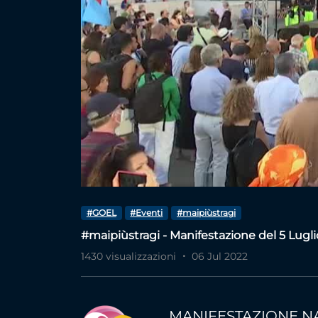
#GOEL
#Eventi
#maipiùstragi
#maipiùstragi - Manifestazione del 5 Lugl
1430 visualizzazioni
06 Jul 2022
MANIFESTAZIONE N