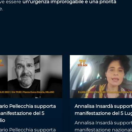
eve essere
un'urgenza improrogabile e una priorità
e.
ario Pellecchia supporta
Annalisa Insardà support
anifestazione del 5
manifestazione del 5 Lug
lio
Annalisa Insardà support
ario Pellecchia supporta
manifestazione nazional