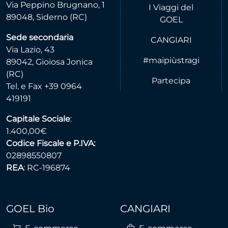
Via Peppino Brugnano, 1
I Viaggi del
89048, Siderno (RC)
GOEL
Sede secondaria
CANGIARI
Via Lazio, 43
#maipiùstragi
89042, Gioiosa Jonica
(RC)
Partecipa
Tel. e Fax +39 0964
419191
Capitale Sociale
:
1.400,00€
Codice Fiscale e P.IVA:
02898550807
REA
: RC-196874
GOEL Bio
CANGIARI