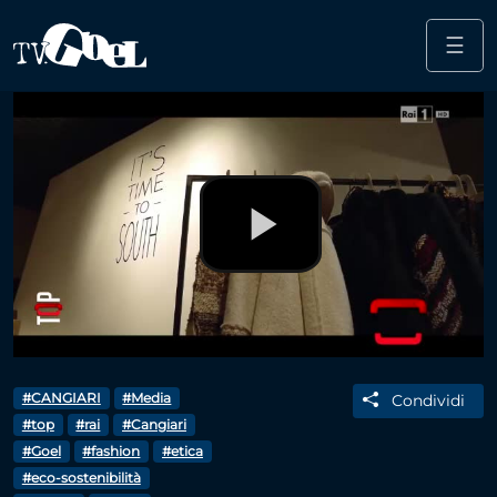
☰
Salta al contenuto principale
Play
Video
#CANGIARI
#Media
Condividi
#top
#rai
#Cangiari
#Goel
#fashion
#etica
#eco-sostenibilità