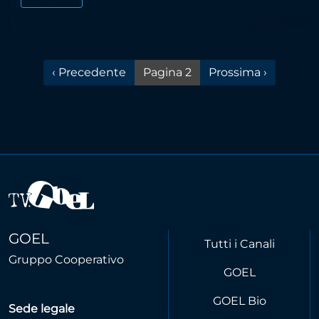
Pagina precedente
Pagina successiva
‹ Precedente
Pagina 2
Prossima ›
GOEL
Tutti i Canali
Gruppo Cooperativo
GOEL
GOEL Bio
Sede legale