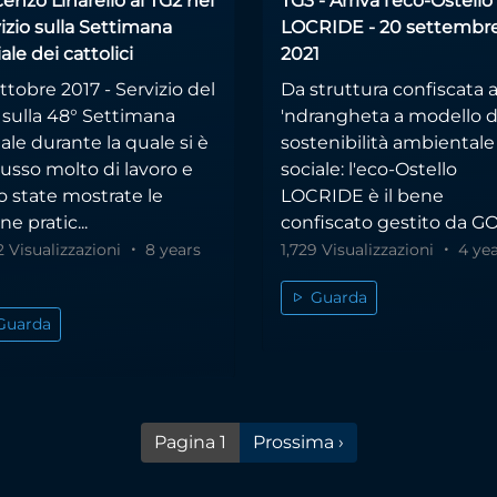
enzo Linarello al TG2 nel
TG3 - Arriva l'eco-Ostello
izio sulla Settimana
LOCRIDE - 20 settembr
ale dei cattolici
2021
ttobre 2017 - Servizio del
Da struttura confiscata a
 sulla 48° Settimana
'ndrangheta a modello d
ale durante la quale si è
sostenibilità ambientale
usso molto di lavoro e
sociale: l'eco-Ostello
o state mostrate le
LOCRIDE è il bene
e pratic...
confiscato gestito da GOE
2 Visualizzazioni
8 years
1,729 Visualizzazioni
4 yea
Guarda
Guarda
Pagina successiva
Pagina 1
Prossima ›