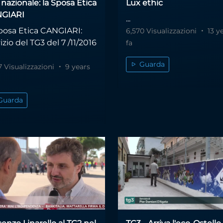
nazionale: la Sposa Etica
Lux ethic
GIARI
...
Sposa Etica CANGIARI:
6,570 Visualizzazioni
13 y
izio del TG3 del 7 /11/2016
fa
Guarda
7 Visualizzazioni
9 years
Guarda