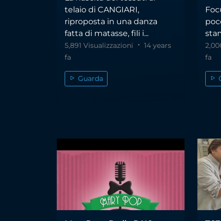
telaio di CANGIARI,
Focu
riproposta in una danza
poco
fatta di matasse, fili i...
stam
5,891 Visualizzazioni
14 years
2,00
fa
fa
Guarda