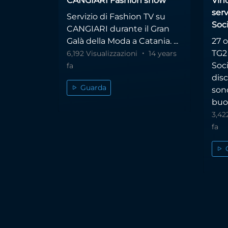
CANGIARI Fashion show
Vinc
serv
Servizio di Fashion TV su
Soci
CANGIARI durante il Gran
Galà della Moda a Catania. ...
27 o
TG2
6,192 Visualizzazioni
14 years
Soci
fa
disc
Guarda
son
buon
3,42
fa