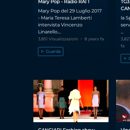
Mary Pop - Radio RAI 1
TG3 
CAN
Mary Pop del 29 Luglio 2017
- Maria Teresa Lamberti
la 
intervista Vincenzo
serv
Linarello....
...
3,851 Visualizzazioni
8 years fa
3,82
fa
Guarda