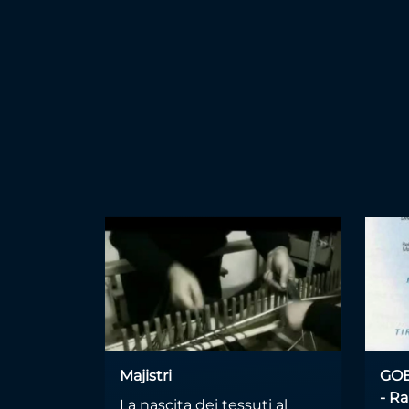
Majistri
GOEL
- Ra
La nascita dei tessuti al