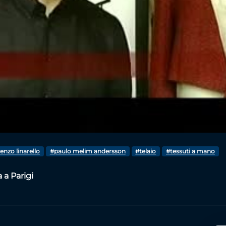
Video
enzo linarello
#paulo melim andersson
#telaio
#tessuti a mano
a Parigi