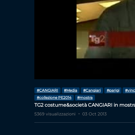
#CANGIARI
#Media
#Cangiari
#parigi
#vinc
#collezione PE2014
#mostra
TG2 costume&società CANGIARI in mostra 
5369 visualizzazioni
03 Oct 2013