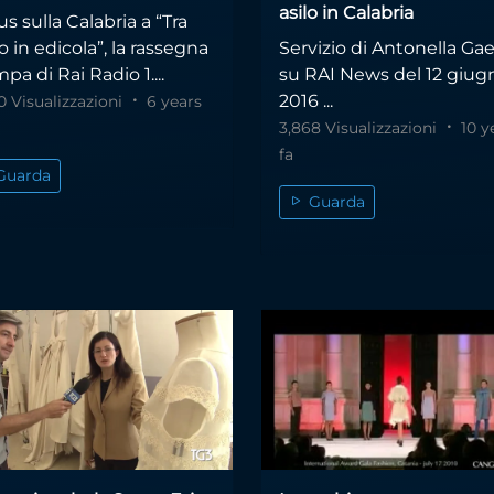
asilo in Calabria
s sulla Calabria a “Tra
 in edicola”, la rassegna
Servizio di Antonella Ga
pa di Rai Radio 1....
su RAI News del 12 giug
2016 ...
0 Visualizzazioni
6 years
3,868 Visualizzazioni
10 y
fa
Guarda
Guarda