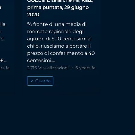
GOEL a 'L'italia che Fa', Rai2,
e
prima puntata, 29 giugno
2020
lla
“A fronte di una media di
i
mercato regionale degli
 e
agrumi di 5-10 centesimi al
chilo, riusciamo a portare il
prezzo di conferimento a 40
...
centesimi....
rs fa
2,716 Visualizzazioni
6 years fa
Guarda