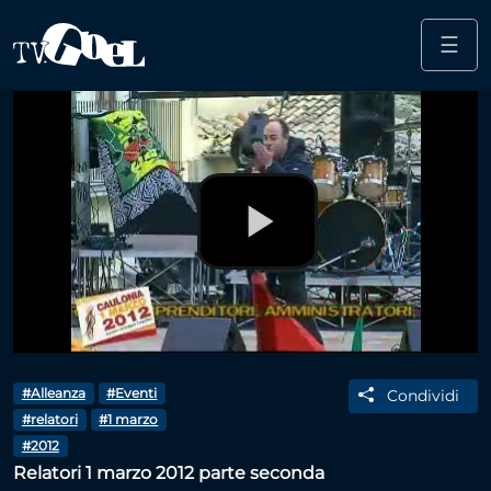
☰
Salta al contenuto principale
Play
Video
#Alleanza
#Eventi
Condividi
#relatori
#1 marzo
#2012
Relatori 1 marzo 2012 parte seconda