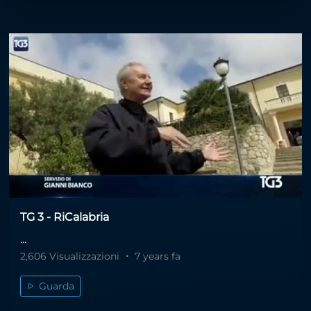
TG 3 - RiCalabria
...
2,606 Visualizzazioni
7 years fa
Guarda