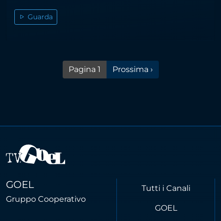
Guarda
Pagina successiva
Pagina 1
Prossima ›
GOEL
Tutti i Canali
Gruppo Cooperativo
GOEL