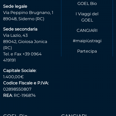
GOEL Bio
Sede legale
Via Peppino Brugnano, 1
I Viaggi del
89048, Siderno (RC)
GOEL
Sede secondaria
CANGIARI
Via Lazio, 43
#maipiùstragi
89042, Gioiosa Jonica
(RC)
Partecipa
Tel. e Fax +39 0964
419191
Capitale Sociale
:
1.400,00€
Codice Fiscale e P.IVA:
02898550807
REA
: RC-196874