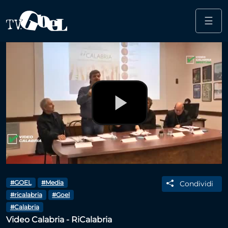
☰
Salta al contenuto principale
Play
Video
#GOEL
#Media
Condividi
#ricalabria
#Goel
#Calabria
Video Calabria - RiCalabria