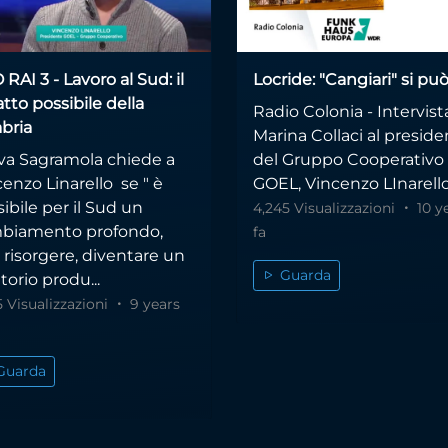
RAI 3 - Lavoro al Sud: il
Locride: "Cangiari" si può
atto possibile della
Radio Colonia - Intervist
bria
Marina Collaci al presid
va Sagramola chiede a
del Gruppo Cooperativo
enzo Linarello se " è
GOEL, Vincenzo LInarello. 
ibile per il Sud un
4,245 Visualizzazioni
10 y
biamento profondo,
fa
 risorgere, diventare un
Guarda
itorio produ...
5 Visualizzazioni
9 years
Guarda