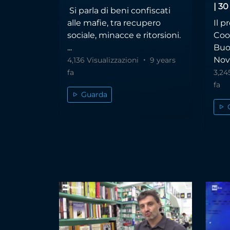
| 30
Si parla di beni confiscati
alle mafie, tra recupero
Il 
sociale, minacce e ritorsioni.
Coo
...
Buo
Nove
4,136 Visualizzazioni
9 years
fa
3,24
fa
Guarda