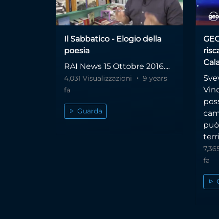
Il Sabbatico - Elogio della
GEO 
poesia
risc
Cala
RAI News 15 Ottobre 2016....
Sve
4,031 Visualizzazioni
9 years
Vinc
fa
poss
Guarda
cam
può
terr
7,36
fa