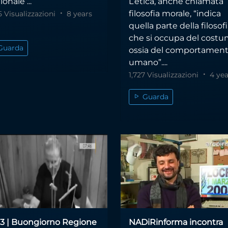
onale ...
L’etica, anche chiamata
filosofia morale, “indica
5 Visualizzazioni
8 years
quella parte della filosof
che si occupa del costu
Guarda
ossia del comportamen
umano”....
1,727 Visualizzazioni
4 yea
Guarda
 3 | Buongiorno Regione
NADiRinforma incontra