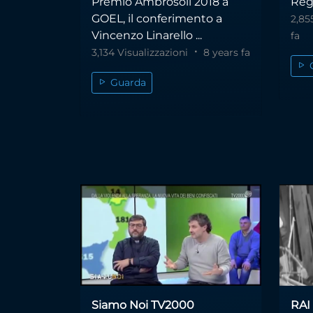
Premio Ambrosoli 2018 a
Regi
GOEL, il conferimento a
2,85
Vincenzo Linarello ...
fa
3,134 Visualizzazioni
8 years fa
Guarda
Siamo Noi TV2000
RAI