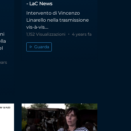
- LaC News
Intervento di Vincenzo
Linarello nella trasmissione
vis-à-vis....
ni
1,152 Visualizzazioni
4 years fa
lla
Guarda
el
ears