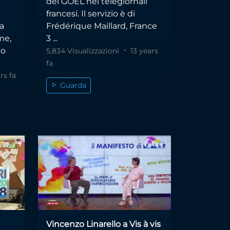
del GOEL nei telegiornali
francesi. Il servizio è di
ia
Frédérique Maillard, France
me,
3 ...
to
5,834 Visualizzazioni
13 years
fa
rs fa
Guarda
Vincenzo Linarello a Vis à vis