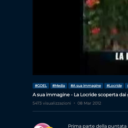
#GOEL
#Media
#A sua immagine
#Locride
A sua immagine - La Locride scoperta dai 
5473 visualizzazioni
08 Mar 2012
Prima parte della puntata 