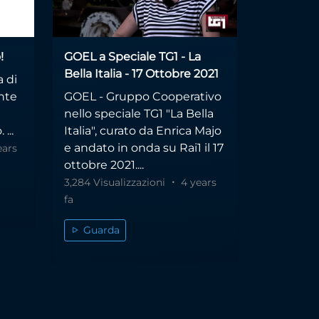
!
GOEL a Speciale TG1 - La
Bella Italia - 17 Ottobre 2021
a di
ente
GOEL - Gruppo Cooperativo
nello speciale TG1 "La Bella
...
Italia", curato da Enrica Majo
e andato in onda su Rai1 il 17
ears
ottobre 2021....
3,284 Visualizzazioni
4 years
fa
Guarda