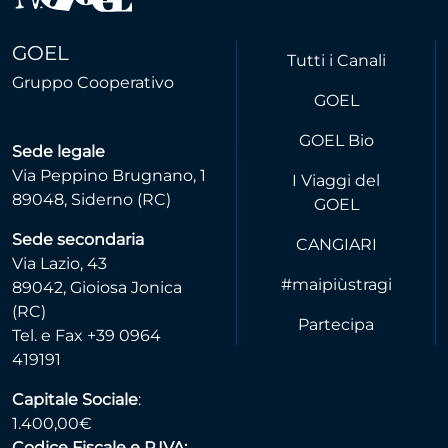
GOEL
Tutti i Canali
Gruppo Cooperativo
GOEL
GOEL Bio
Sede legale
Via Peppino Brugnano, 1
I Viaggi del
89048, Siderno (RC)
GOEL
Sede secondaria
CANGIARI
Via Lazio, 43
#maipiùstragi
89042, Gioiosa Jonica
(RC)
Partecipa
Tel. e Fax +39 0964
419191
Capitale Sociale
:
1.400,00€
Codice Fiscale e P.IVA: