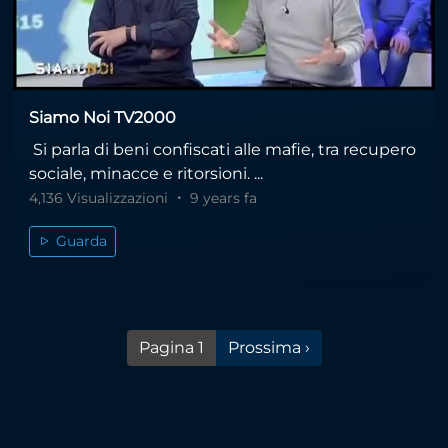
Siamo Noi TV2000
Si parla di beni confiscati alle mafie, tra recupero
sociale, minacce e ritorsioni. ...
4,136 Visualizzazioni
9 years fa
Guarda
Pagina successiva
Pagina 1
Prossima ›