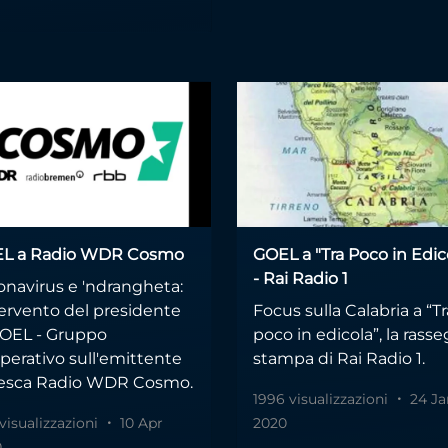
L a Radio WDR Cosmo
GOEL a "Tra Poco in Edic
- Rai Radio 1
onavirus e 'ndrangheta:
tervento del presidente
Focus sulla Calabria a “Tr
GOEL - Gruppo
poco in edicola”, la rass
perativo sull'emittente
stampa di Rai Radio 1.
esca Radio WDR Cosmo.
1996 visualizzazioni
24 Ja
 visualizzazioni
10 Apr
2020
0