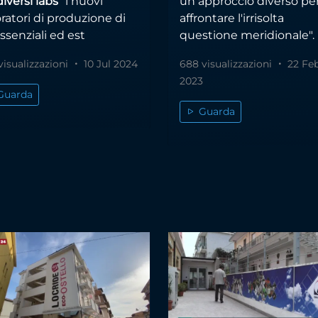
iversi labs
” i nuovi
un approccio diverso pe
ratori di produzione di
affrontare l'irrisolta
essenziali ed est
questione meridionale".
visualizzazioni
10 Jul 2024
688 visualizzazioni
22 Fe
2023
Guarda
Guarda