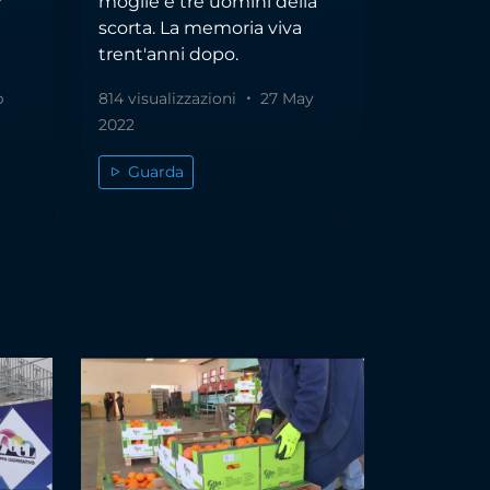
r
moglie e tre uomini della
scorta. La memoria viva
trent'anni dopo.
b
814 visualizzazioni
27 May
2022
Guarda