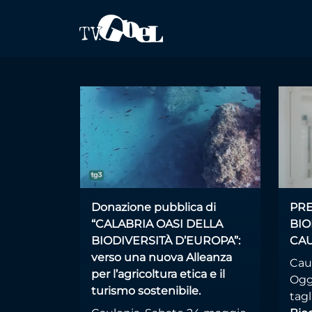
Salta al contenuto principale
Video News
Donazione pubblica di
PRE
“CALABRIA OASI DELLA
BIO
BIODIVERSITÀ D’EUROPA”:
CA
verso una nuova Alleanza
Caul
per l’agricoltura etica e il
Ogg
turismo sostenibile.
tagl