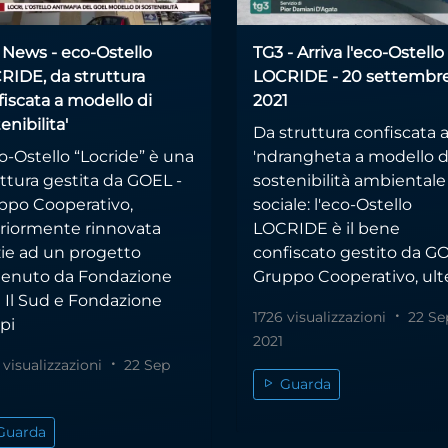
 News - eco-Ostello
TG3 - Arriva l'eco-Ostello
RIDE, da struttura
LOCRIDE - 20 settembr
iscata a modello di
2021
enibilita'
Da struttura confiscata a
o-Ostello “Locride” è una
'ndrangheta a modello d
ttura gestita da GOEL -
sostenibilità ambientale
ppo Cooperativo,
sociale: l'eco-Ostello
eriormente rinnovata
LOCRIDE è il bene
zie ad un progetto
confiscato gestito da GO
tenuto da Fondazione
Gruppo Cooperativo, ulte
 Il Sud e Fondazione
1726 visualizzazioni
22 Se
pi
2021
 visualizzazioni
22 Sep
Guarda
Guarda