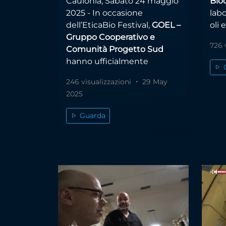
Caulonia, Sabato 24 maggio
Biod
2025 - In occasione
labo
dell’EticaBio Festival,
GOEL –
oli 
Gruppo Cooperativo e
726 
Comunità Progetto Sud
hanno ufficialmente
246 visualizzazioni
29 May
2025
Guarda