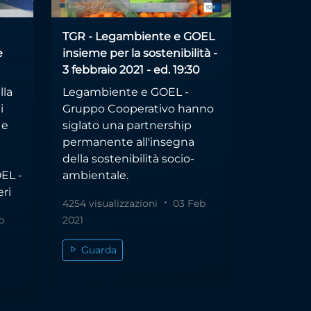
TGR - Legambiente e GOEL
e
insieme per la sostenibilità -
3 febbraio 2021 - ed. 19:30
lla
Legambiente e GOEL -
i
Gruppo Cooperativo hanno
 e
siglato una partnership
permanente all'insegna
della sostenibilità socio-
EL -
ambientale.
ri
4254 visualizzazioni
03 Feb
p
2021
Guarda