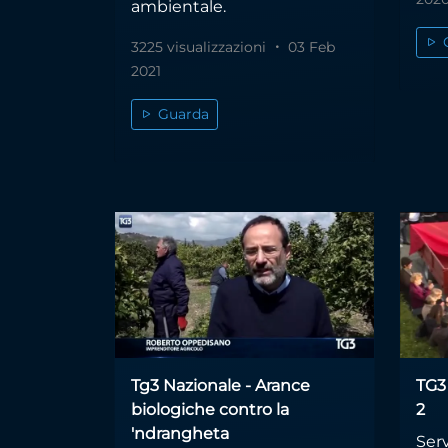
ambientale.
3225 visualizzazioni
03 Feb
2021
Guarda
Tg3 Nazionale - Arance
TG3 
biologiche contro la
2
'ndrangheta
Serv