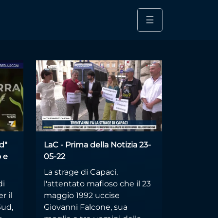
☰
d"
LaC - Prima della Notizia 23-
 e
05-22
La strage di Capaci,
di
l'attentato mafioso che il 23
r il
maggio 1992 uccise
Sud,
Giovanni Falcone, sua