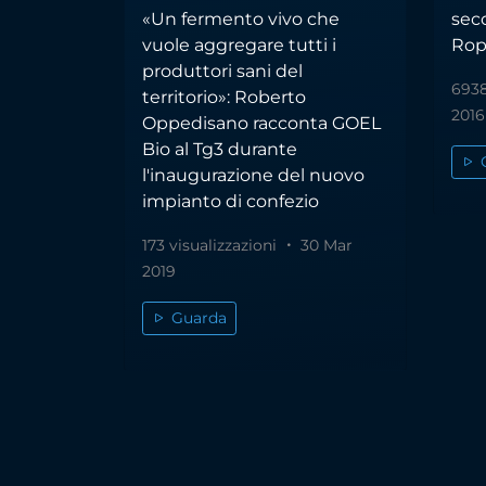
«Un fermento vivo che
sec
vuole aggregare tutti i
Ropa
produttori sani del
6938
territorio»: Roberto
2016
Oppedisano racconta GOEL
Bio al Tg3 durante
l'inaugurazione del nuovo
impianto di confezio
173 visualizzazioni
30 Mar
2019
Guarda