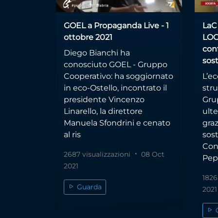
GOEL a Propaganda Live - 1
LaC
ottobre 2021
LOC
conf
Diego Bianchi ha
sost
conosciuto GOEL - Gruppo
Cooperativo: ha soggiornato
L’ec
in eco-Ostello, incontrato il
stru
presidente Vincenzo
Gru
Linarello, la direttore
ult
Manuela Sfondrini e cenato
gra
al ris
sos
Con
2687 visualizzazioni
08 Oct
Pep
2021
1826
Guarda
2021