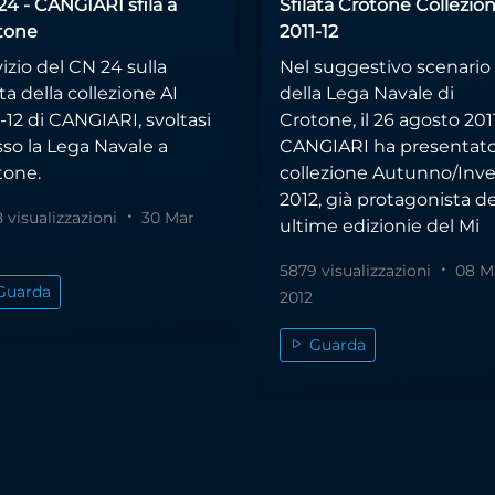
4 - CANGIARI sfila a
Sfilata Crotone Collezion
tone
2011-12
izio del CN 24 sulla
Nel suggestivo scenario
ata della collezione AI
della Lega Navale di
-12 di CANGIARI, svoltasi
Crotone, il 26 agosto 201
so la Lega Navale a
CANGIARI ha presentato
tone.
collezione Autunno/Inv
2012, già protagonista del
 visualizzazioni
30 Mar
ultime edizionie del Mi
5879 visualizzazioni
08 M
Guarda
2012
Guarda