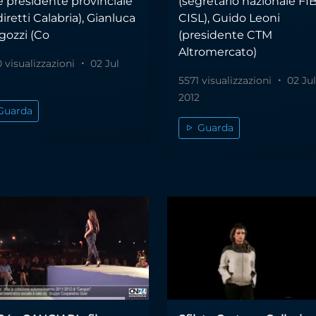
e presidente provinciale
(segretario nazionale FI
iretti Calabria), Gianluca
CISL), Guido Leoni
gozzi (Co
(presidente CTM
Altromercato)
 visualizzazioni
02 Jul
5571 visualizzazioni
02 Jul
2012
Guarda
Guarda