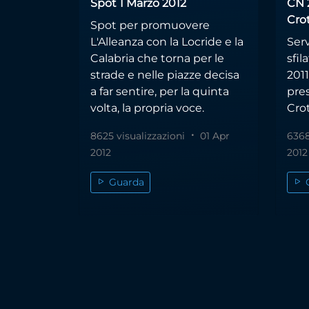
Spot 1 Marzo 2012
CN 2
Cro
Spot per promuovere
L'Alleanza con la Locride e la
Serv
Calabria che torna per le
sfil
strade e nelle piazze decisa
2011
a far sentire, per la quinta
pres
volta, la propria voce.
Cro
8625 visualizzazioni
01 Apr
6368
2012
2012
Guarda