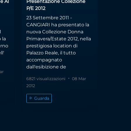
e AI
Presentazione Collezione
P/E 2012
23 Settembre 2011 -
CANGIARI ha presentato la
1
nuova Collezione Donna
 la
Primavera/Estate 2012, nella
erno
prestigiosa location di
l'
Palazzo Reale, il tutto
accompagnato
dall'esibizione de
ar
6821 visualizzazioni
08 Mar
2012
Guarda