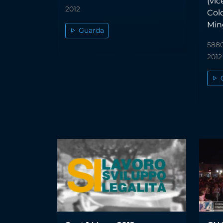
(vic
2012
Cold
Min
Guarda
5880
2012