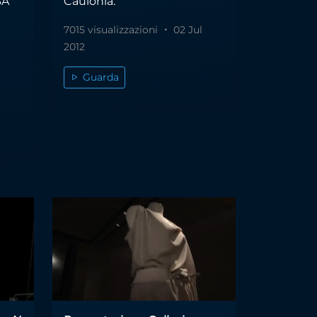
BA
Caulonia.
7015 visualizzazioni
02 Jul
2012
Guarda