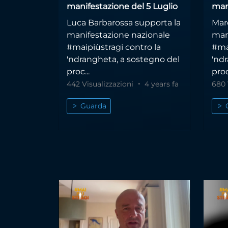
manifestazione del 5 Luglio
man
Luca Barbarossa supporta la
Marc
manifestazione nazionale
man
#maipiùstragi contro la
#ma
'ndrangheta, a sostegno del
'nd
proc...
proc
442 Visualizzazioni
4 years fa
680 
Guarda