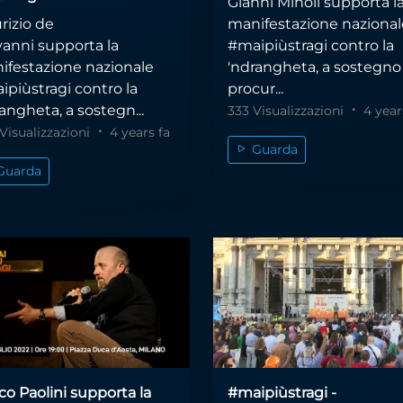
Gianni Minoli supporta l
rizio de
manifestazione nazional
vanni supporta la
#maipiùstragi contro la
ifestazione nazionale
'ndrangheta, a sostegno
ipiùstragi contro la
procur...
angheta, a sostegn...
333 Visualizzazioni
4 year
Visualizzazioni
4 years fa
Guarda
Guarda
o Paolini supporta la
#maipiùstragi -