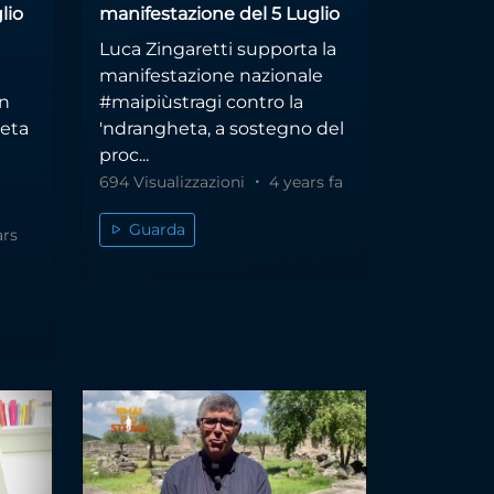
lio
manifestazione del 5 Luglio
Luca Zingaretti supporta la
manifestazione nazionale
un
#maipiùstragi contro la
heta
'ndrangheta, a sostegno del
proc...
i
694 Visualizzazioni
4 years fa
Guarda
ars