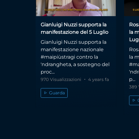
Gianluigi Nuzzi supporta la
Ros
manifestazione del 5 Luglio
la m
Lug
Gianluigi Nuzzi supporta la
manifestazione nazionale
Ros
#maipiùstragi contro la
la 
'ndrangheta, a sostegno del
#ma
proc...
'nd
p...
970 Visualizzazioni
4 years fa
389 
Guarda