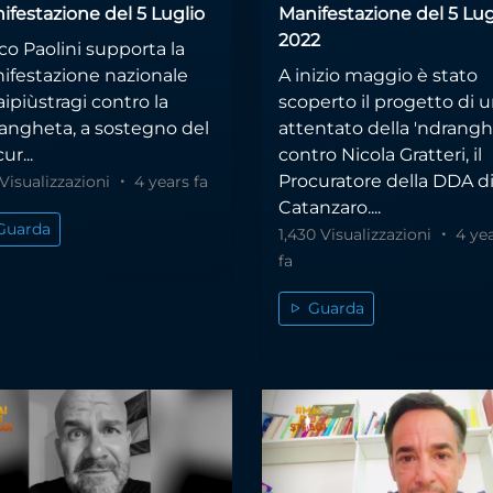
ifestazione del 5 Luglio
Manifestazione del 5 Lug
2022
o Paolini supporta la
ifestazione nazionale
A inizio maggio è stato
ipiùstragi contro la
scoperto il progetto di 
rangheta, a sostegno del
attentato della 'ndrang
ur...
contro Nicola Gratteri, il
Procuratore della DDA d
Visualizzazioni
4 years fa
Catanzaro....
Guarda
1,430 Visualizzazioni
4 ye
fa
Guarda