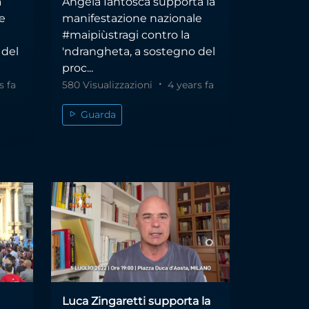
a
Angela Iantosca supporta la
e
manifestazione nazionale
#maipiùstragi contro la
 del
'ndrangheta, a sostegno del
proc...
s fa
580 Visualizzazioni
4 years fa
Guarda
Luca Zingaretti supporta la