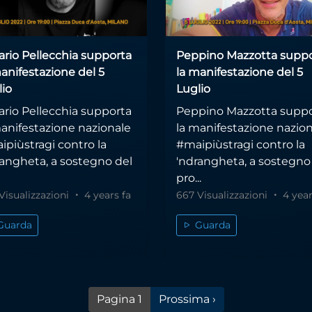
ario Pellecchia supporta
Peppino Mazzotta supp
anifestazione del 5
la manifestazione del 5
lio
Luglio
ario Pellecchia supporta
Peppino Mazzotta supp
manifestazione nazionale
la manifestazione nazio
ipiùstragi contro la
#maipiùstragi contro la
rangheta, a sostegno del
'ndrangheta, a sostegno
pro...
Visualizzazioni
4 years fa
667 Visualizzazioni
4 year
Guarda
Guarda
Pagina successiva
Pagina 1
Prossima ›