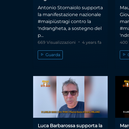
Antonio Stornaiolo supporta
Mau
la manifestazione nazionale
Gio
#maipiùstragi contro la
man
'ndrangheta, a sostegno del
#ma
p...
'ndr
669 Visualizzazioni
4 years fa
400 
Guarda
Luca Barbarossa supporta la
Marc