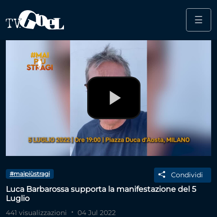
☰
Salta al contenuto principale
Play
Video
#maipiùstragi
Condividi
Luca Barbarossa supporta la manifestazione del 5
Luglio
441 visualizzazioni
04 Jul 2022