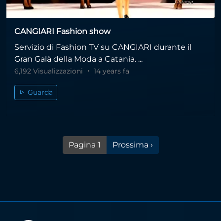
CANGIARI Fashion show
Servizio di Fashion TV su CANGIARI durante il
Gran Galà della Moda a Catania. ...
6,192 Visualizzazioni
14 years fa
Guarda
Pagina successiva
Pagina 1
Prossima ›