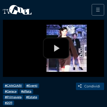
☰
Salta al contenuto principale
Play
Video
#CANGIARI
#Eventi
Condividi
#Gerace
#sfilata
#Primavera
#Estate
#2011