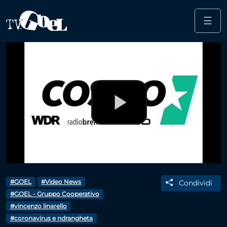
☰
Salta al contenuto principale
Play
Video
#GOEL
#Video News
Condividi
#GOEL - Gruppo Cooperativo
#vincenzo linarello
#coronavirus e ndrangheta