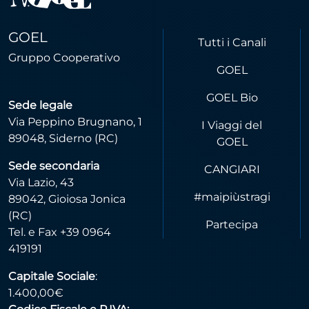
GOEL
Tutti i Canali
Gruppo Cooperativo
GOEL
GOEL Bio
Sede legale
Via Peppino Brugnano, 1
I Viaggi del
89048, Siderno (RC)
GOEL
Sede secondaria
CANGIARI
Via Lazio, 43
#maipiùstragi
89042, Gioiosa Jonica
(RC)
Partecipa
Tel. e Fax +39 0964
419191
Capitale Sociale
:
1.400,00€