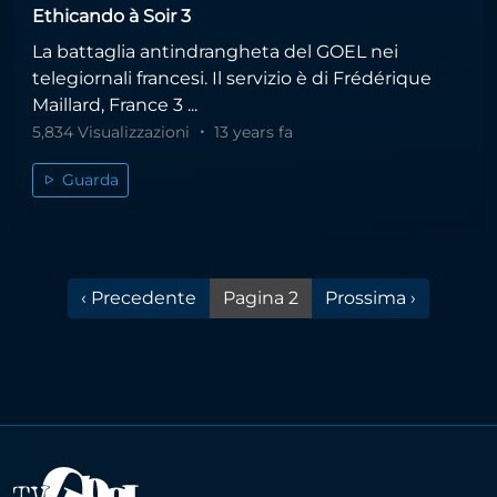
Ethicando à Soir 3
La battaglia antindrangheta del GOEL nei
telegiornali francesi. Il servizio è di Frédérique
Maillard, France 3 ...
5,834 Visualizzazioni
13 years fa
Guarda
Pagina precedente
Pagina successiva
‹ Precedente
Pagina 2
Prossima ›