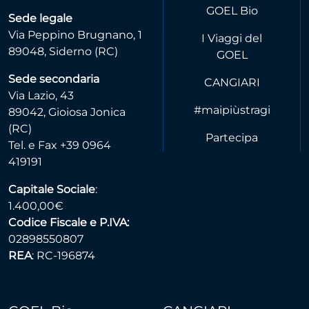
GOEL Bio
Sede legale
Via Peppino Brugnano, 1
I Viaggi del
89048, Siderno (RC)
GOEL
Sede secondaria
CANGIARI
Via Lazio, 43
#maipiùstragi
89042, Gioiosa Jonica
(RC)
Partecipa
Tel. e Fax +39 0964
419191
Capitale Sociale
:
1.400,00€
Codice Fiscale e P.IVA:
02898550807
REA
: RC-196874