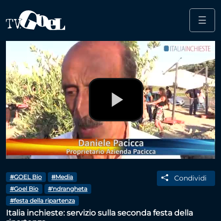
☰
Salta al contenuto principale
Play
Video
#GOEL Bio
#Media
Condividi
#Goel Bio
#'ndrangheta
#festa della ripartenza
Italia inchieste: servizio sulla seconda festa della