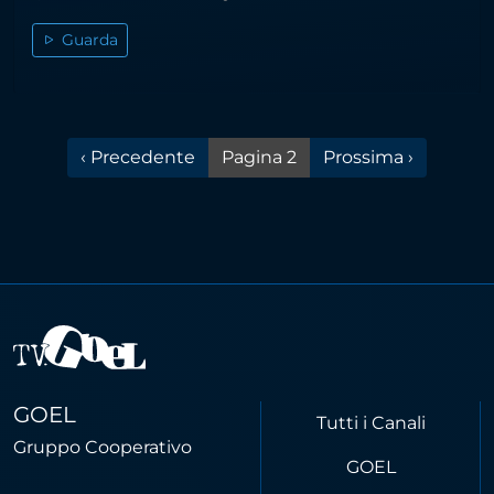
Guarda
Pagina precedente
Pagina successiva
‹ Precedente
Pagina 2
Prossima ›
GOEL
Tutti i Canali
Gruppo Cooperativo
GOEL