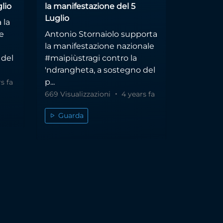
lio
la manifestazione del 5
Luglio
 la
e
Antonio Stornaiolo supporta
la manifestazione nazionale
 del
#maipiùstragi contro la
'ndrangheta, a sostegno del
p...
s fa
669 Visualizzazioni
4 years fa
Guarda