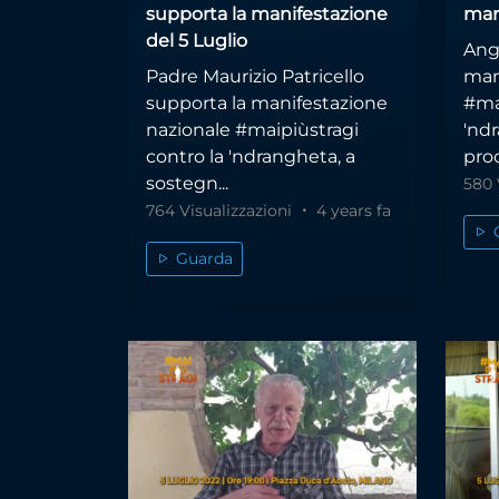
supporta la manifestazione
man
del 5 Luglio
Ang
Padre Maurizio Patricello
man
supporta la manifestazione
#ma
nazionale #maipiùstragi
'nd
contro la 'ndrangheta, a
proc
sostegn...
580 
764 Visualizzazioni
4 years fa
Guarda