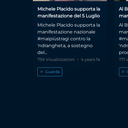
Michele Placido supporta la
Al 
manifestazione del 5 Luglio
man
Michele Placido supporta la
Al 
manifestazione nazionale
man
#maipiùstragi contro la
#ma
'ndrangheta, a sostegno
'nd
del...
proc
759 Visualizzazioni
4 years fa
771 
Guarda