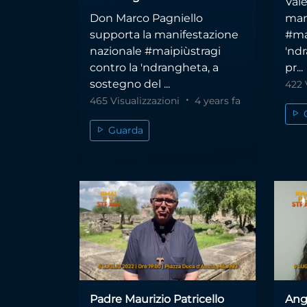
Vale
Don Marco Pagniello
man
supporta la manifestazione
#ma
nazionale #maipiùstragi
'nd
contro la 'ndrangheta, a
pr...
sostegno del ...
422 
465 Visualizzazioni
4 years fa
Guarda
Padre Maurizio Patricello
Ang