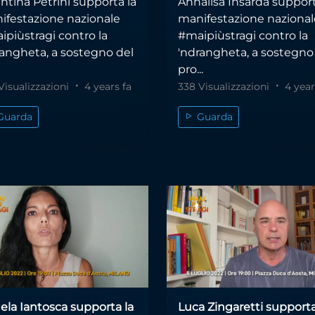
ntina Petrini supporta la
Annalisa Insardà support
ifestazione nazionale
manifestazione nazional
ipiùstragi contro la
#maipiùstragi contro la
rangheta, a sostegno del
'ndrangheta, a sostegno
pro...
Visualizzazioni
4 years fa
338 Visualizzazioni
4 year
Guarda
Guarda
ela Iantosca supporta la
Luca Zingaretti supporta