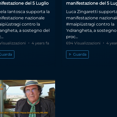
ifestazione del 5 Luglio
manifestazione del 5 Lug
ela Iantosca supporta la
Luca Zingaretti supporta
ifestazione nazionale
manifestazione nazional
ipiùstragi contro la
#maipiùstragi contro la
rangheta, a sostegno del
'ndrangheta, a sostegno
...
proc...
Visualizzazioni
4 years fa
694 Visualizzazioni
4 year
Guarda
Guarda