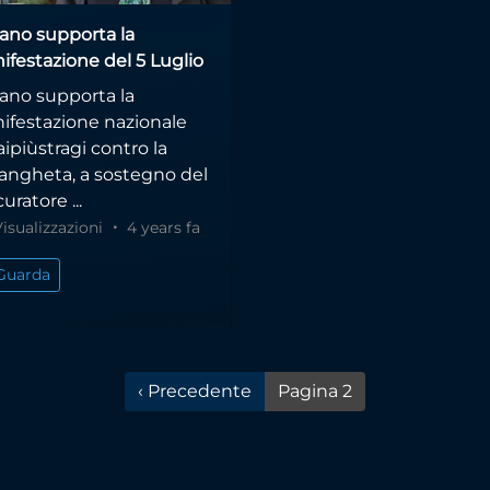
Bano supporta la
ifestazione del 5 Luglio
Bano supporta la
ifestazione nazionale
ipiùstragi contro la
rangheta, a sostegno del
uratore ...
Visualizzazioni
4 years fa
Guarda
Pagina precedente
‹ Precedente
Pagina 2