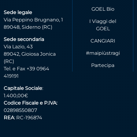
GOEL Bio
Sede legale
Via Peppino Brugnano, 1
I Viaggi del
89048, Siderno (RC)
GOEL
Sede secondaria
CANGIARI
Via Lazio, 43
#maipiùstragi
89042, Gioiosa Jonica
(RC)
Partecipa
Tel. e Fax +39 0964
419191
Capitale Sociale
:
1.400,00€
Codice Fiscale e P.IVA:
02898550807
REA
: RC-196874