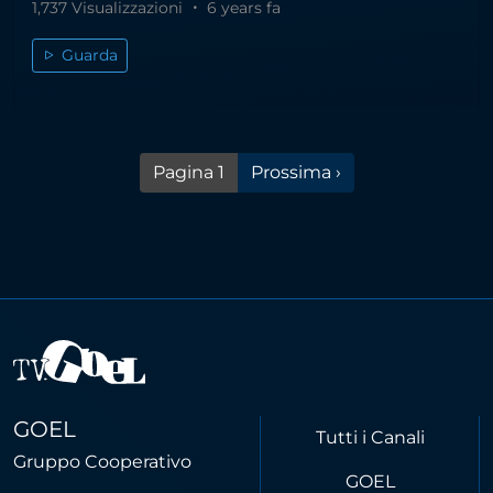
1,737 Visualizzazioni
6 years fa
Guarda
Pagina successiva
Pagina 1
Prossima ›
GOEL
Tutti i Canali
Gruppo Cooperativo
GOEL