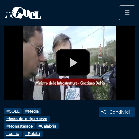
☰
Salta al contenuto principale
Play
Video
#GOEL
#Media
Condividi
#festa della ripartenza
#Monasterace
#Calabria
#delrio
#Poletti