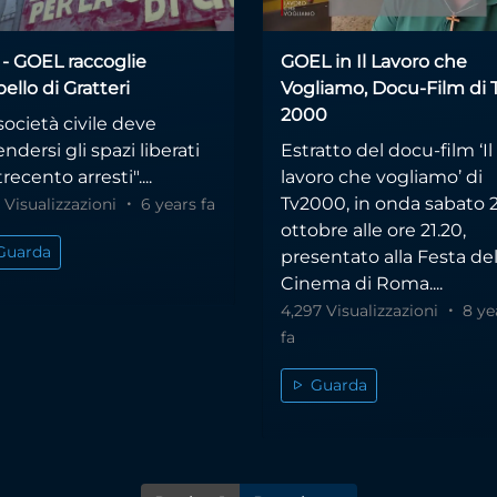
 - GOEL raccoglie
GOEL in Il Lavoro che
pello di Gratteri
Vogliamo, Docu-Film di 
2000
società civile deve
endersi gli spazi liberati
Estratto del docu-film ‘Il
trecento arresti"....
lavoro che vogliamo’ di
Tv2000, in onda sabato 
5 Visualizzazioni
6 years fa
ottobre alle ore 21.20,
Guarda
presentato alla Festa de
Cinema di Roma....
4,297 Visualizzazioni
8 ye
fa
Guarda