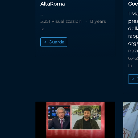
AltaRoma
Goe
...
1 Ma
pres
5,251 Visualizzazioni
13 years
del
fa
rapp
Guarda
orga
nazi
6,45
fa