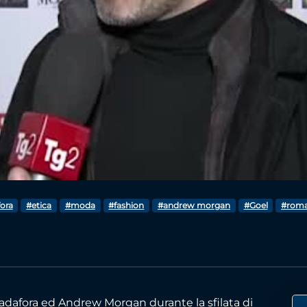
Video
ora
#etica
#moda
#fashion
#andrew morgan
#Goel
#rom
adafora ed Andrew Morgan durante la sfilata di