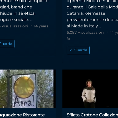
erente e sull'esempio di
il premio Moda e Sociale
giari, brand che
durante il Gala della Mod
hiude in sè etica,
Catania, kermesse
ogia e sociale. ...
prevalentemente dedic
al Made in Italy....
4 Visualizzazioni
14 years
6,087 Visualizzazioni
14 y
fa
Guarda
Guarda
ugurazione Ristorante
Sfilata Crotone Collezion