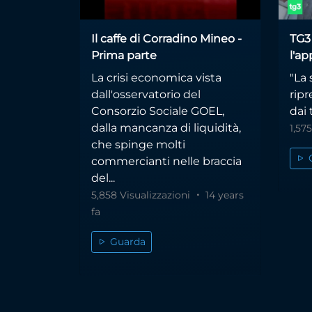
Il caffe di Corradino Mineo -
TG3
Prima parte
l'ap
La crisi economica vista
"La 
dall'osservatorio del
ripr
Consorzio Sociale GOEL,
dai 
dalla mancanza di liquidità,
1,57
che spinge molti
commercianti nelle braccia
del...
5,858 Visualizzazioni
14 years
fa
Guarda