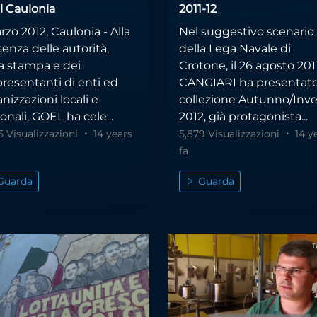
l Caulonia
2011-12
rzo 2012, Caulonia - Alla
Nel suggestivo scenario
enza delle autorità,
della Lega Navale di
la stampa e dei
Crotone, il 26 agosto 201
resentanti di enti ed
CANGIARI ha presentato
nizzazioni locali e
collezione Autunno/Inv
onali, GOEL ha cele...
2012, già protagonista...
5 Visualizzazioni
14 years
5,879 Visualizzazioni
14 y
fa
Guarda
Guarda