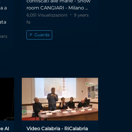
,
confiscati alle mafie - Show
a a
room CANGIARI - Milano ...
6,051 Visualizzazioni
9 years
ata
fa
Guarda
ears
e AI
Video Calabria - RiCalabria