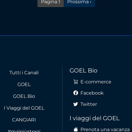
Pagina successiva
Pagina 1
Prossima ›
GOEL Bio
Tutti i Canali
E-commerce
GOEL
Facebook
GOEL Bio
Twitter
I Viaggi del GOEL
I viaggi del GOEL
CANGIARI
Prenota una vacanza
#maipiùstragi