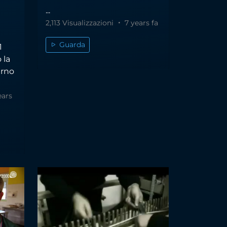
...
2,113 Visualizzazioni
7 years fa
Guarda
1
 la
erno
ears