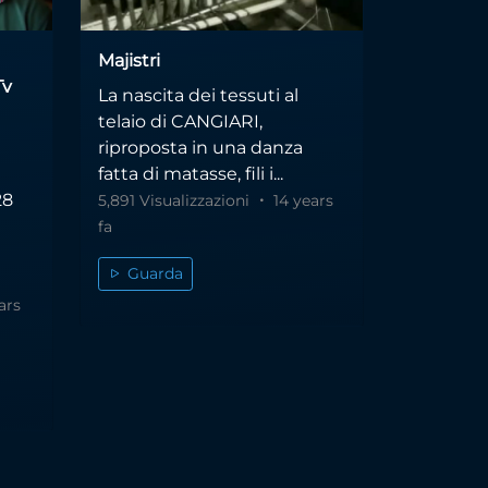
Majistri
Tv
La nascita dei tessuti al
telaio di CANGIARI,
riproposta in una danza
fatta di matasse, fili i...
28
5,891 Visualizzazioni
14 years
fa
l
Guarda
ars