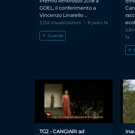
Premio Ambrosoli 2018 a
diff
GOEL, il conferimento a
Can
Vincenzo Linarello ...
racc
ecol
3,134 Visualizzazioni
8 years fa
5,81
Guarda
fa
TG2 - CANGIARI ad
Ina