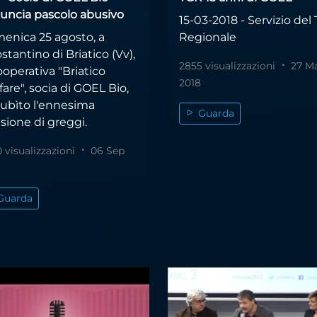
uncia pascolo abusivo
15-03-2018 - Servizio del
enica 25 agosto, a
Regionale
stantino di Briatico (Vv),
2855 visualizzazioni
27 M
ooperativa "Briatico
2018
are", socia di GOEL Bio,
subìto l'ennesima
Guarda
sione di greggi.
 visualizzazioni
06 Sep
Guarda