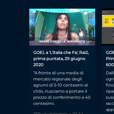
GOEL a 'L'italia che Fa', Rai2,
GOEL
prima puntata, 29 giugno
Pri
2020
600
“A fronte di una media di
Dall
mercato regionale degli
ogn
agrumi di 5-10 centesimi al
fino
chilo, riusciamo a portare il
ripa
prezzo di conferimento a 40
suss
centesimi.
rac
app
2716 visualizzazioni
02 Jul