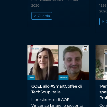
2020
1556
202
Guarda
GOEL allo #SmartCoffee di
'Per
TechSoup Italia
spe
Prof
Il presidente di GOEL
Vincenzo Linarello racconta
Com