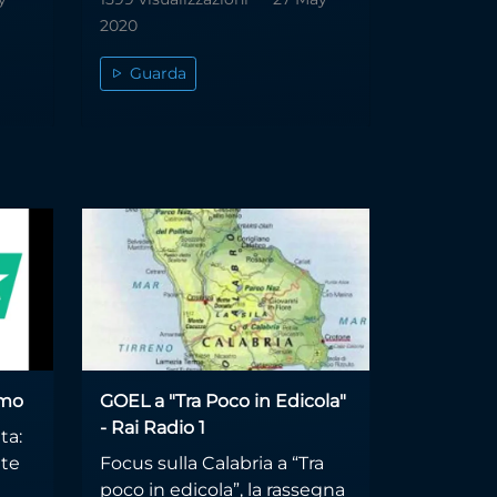
2020
Guarda
smo
GOEL a "Tra Poco in Edicola"
- Rai Radio 1
ta:
nte
Focus sulla Calabria a “Tra
poco in edicola”, la rassegna