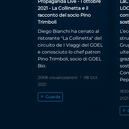
Propaganda Live - 1 ottobre
LaC
2021 - La Collinetta e il
LOC
racconto del socio Pino
conf
Trimboli
sost
Diego Bianchi ha cenato al
L’ec
ristorante "La Collinetta" del
stru
circuito de I Viaggi del GOEL
Gru
e conosciuto lo chef patron
ult
Pino Trimboli, socio di GOEL
gra
Bio.
sos
Con
2068 visualizzazioni
08 Oct
Pep
2021
1830
Guarda
2021