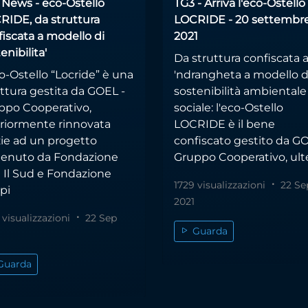
 News - eco-Ostello
TG3 - Arriva l'eco-Ostello
RIDE, da struttura
LOCRIDE - 20 settembr
iscata a modello di
2021
enibilita'
Da struttura confiscata a
o-Ostello “Locride” è una
'ndrangheta a modello d
ttura gestita da GOEL -
sostenibilità ambientale
ppo Cooperativo,
sociale: l'eco-Ostello
eriormente rinnovata
LOCRIDE è il bene
zie ad un progetto
confiscato gestito da GO
tenuto da Fondazione
Gruppo Cooperativo, ulte
 Il Sud e Fondazione
1729 visualizzazioni
22 Se
pi
2021
 visualizzazioni
22 Sep
Guarda
Guarda