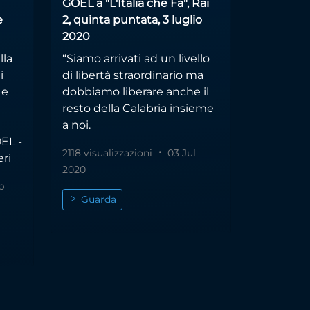
GOEL a "L'Italia che Fa", Rai
e
2, quinta puntata, 3 luglio
2020
lla
“Siamo arrivati ad un livello
i
di libertà straordinario ma
 e
dobbiamo liberare anche il
resto della Calabria insieme
a noi.
EL -
2118 visualizzazioni
03 Jul
ri
2020
p
Guarda