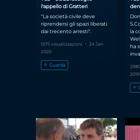
l'appello di Gratteri
den
"La società civile deve
Dom
riprendersi gli spazi liberati
S.Co
dai trecento arresti".
la c
Welf
1575 visualizzazioni
24 Jan
ha 
2020
inva
Guarda
2980
2019