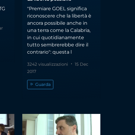
 TG
"Premiare GOEL significa
riconoscere che la libertà è
ancora possibile anche in
ar
una terra come la Calabria,
in cui quotidianamente
tutto sembrerebbe dire il
contrario": questa l
3242 visualizzazioni
15 Dec
2017
Guarda