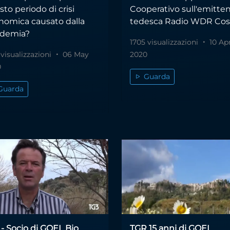
to periodo di crisi
Cooperativo sull'emitte
nomica causato dalla
tedesca Radio WDR Co
demia?
1705 visualizzazioni
10 Ap
 visualizzazioni
06 May
2020
0
Guarda
Guarda
 - Socio di GOEL Bio
TGR 15 anni di GOEL