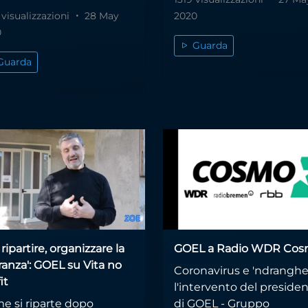
 visualizzazioni
28 May
2020
0
Guarda
Guarda
 ripartire, organizzare la
GOEL a Radio WDR Co
ranza': GOEL su Vita no
Coronavirus e 'ndranghe
it
l'intervento del preside
e si riparte dopo
di GOEL - Gruppo