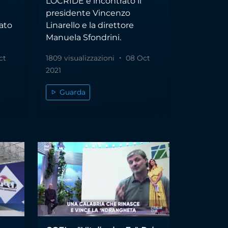
LOCRIDE e incontrato il
presidente Vincenzo
ato
Linarello e la direttore
Manuela Sfondrini.
ct
1809 visualizzazioni
08 Oct
2021
Guarda