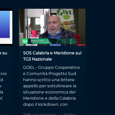
e su
SOS Calabria e Meridione sul
TG3 Nazionale
GOEL - Gruppo Cooperativo
ivo
e Comunità Progetto Sud
ud
hanno scritto una lettera-
a-
appello per sottolineare la
la
situazione economica del
el
Meridione e della Calabria
dopo il lockdown, con
y
1599 visualizzazioni
27 May