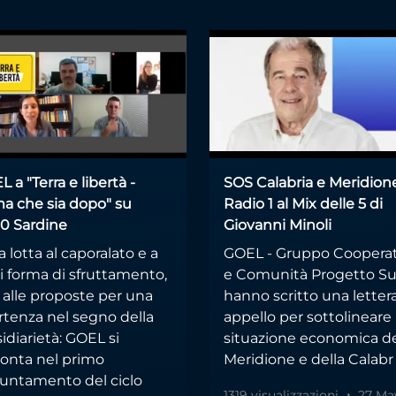
 a "Terra e libertà -
SOS Calabria e Meridion
ma che sia dopo" su
Radio 1 al Mix delle 5 di
0 Sardine
Giovanni Minoli
a lotta al caporalato e a
GOEL - Gruppo Cooperat
i forma di sfruttamento,
e Comunità Progetto S
 alle proposte per una
hanno scritto una letter
rtenza nel segno della
appello per sottolineare 
idiarietà: GOEL si
situazione economica d
conta nel primo
Meridione e della Calabr
untamento del ciclo
1319 visualizzazioni
27 Ma