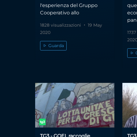
l'esperienza del Gruppo
ques
Cooperativo allo
eco
pan
1828 visualizzazioni
19 May
2020
1737
202
Guarda
TG3 - GOEL raccoglie
TG3