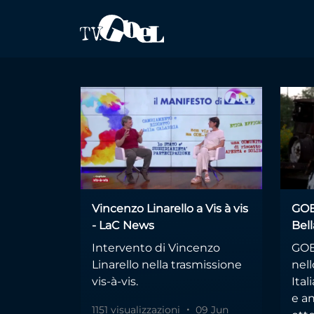
Salta al contenuto principale
vincenzo linarel
Vincenzo Linarello a Vis à vis
GOEL
- LaC News
Bell
Intervento di Vincenzo
GOE
Linarello nella trasmissione
nell
vis-à-vis.
Ital
e an
1151 visualizzazioni
09 Jun