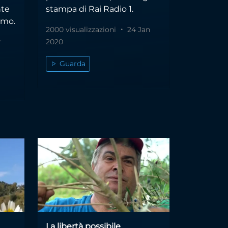
nte
stampa di Rai Radio 1.
smo.
2000 visualizzazioni
24 Jan
r
2020
Guarda
La libertà possibile